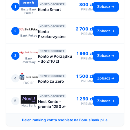
800 zł
KONTO OSOBISTE
1
Zobacz →
Konto Smart
Erste Bank
PREMIA
Polska
KONTO OSOBISTE
2 700 zł
2
Zobacz →
Konto
PREMIA
Bank Pekao
Przekorzystne
KONTO OSOBISTE
1 960 zł
3
Zobacz →
Konto w Porządku
Bank
PREMIA
- do 2110 zł
Pocztowy
1 500 zł
KONTO OSOBISTE
4
Zobacz →
Konto za Zero
PREMIA
PKO BP
KONTO OSOBISTE
1 250 zł
5
Zobacz →
Nest Konto -
PREMIA
Nest Bank
premia 1250 zł
Pełen ranking konta osobiste na BonusBank.pl →