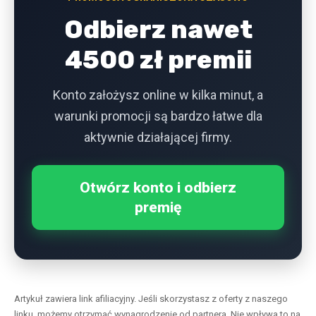
Odbierz nawet
4500 zł premii
Konto założysz online w kilka minut, a
warunki promocji są bardzo łatwe dla
aktywnie działającej firmy.
Otwórz konto i odbierz
premię
Artykuł zawiera link afiliacyjny. Jeśli skorzystasz z oferty z naszego
linku, możemy otrzymać wynagrodzenie od partnera. Nie wpływa to na