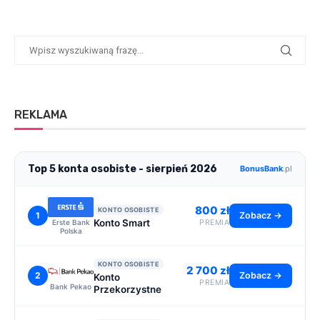
REKLAMA
Top 5 konta osobiste - sierpień 2026
BonusBank
.pl
800 zł
KONTO OSOBISTE
1
Zobacz →
Konto Smart
Erste Bank
PREMIA
Polska
KONTO OSOBISTE
2 700 zł
2
Zobacz →
Konto
PREMIA
Bank Pekao
Przekorzystne