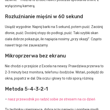
wyłączoną kamerą.
Rozluźnianie mięśni w 60 sekund
Usiądź wygodnie. Napnij barki na 5 sekund, potem puść. Zaciśnij
dłonie, puść. Dociśnij stopy do podłogi, puść. Taki szybki skan
ciała dobrze pokazuje, ile napięcia nosimy „przy okazji”. Często
nawet tego nie zauważamy.
Mikroprzerwa bez ekranu
Nie chodzi o przejście z Excela na newsy. Prawdziwa przerwa to
2-3 minuty bez monitora, telefonu i bodźców. Wstań, podejdź do
okna, popatrz w dal. Dla oczu i głowy to robi sporą różnicę.
Metoda 5-4-3-2-1
–
nasz przewodnik po radzić sobie ze stresem na co dzień
To technika uziemiająca, dobra przy napięciu i gonitwie myśli.