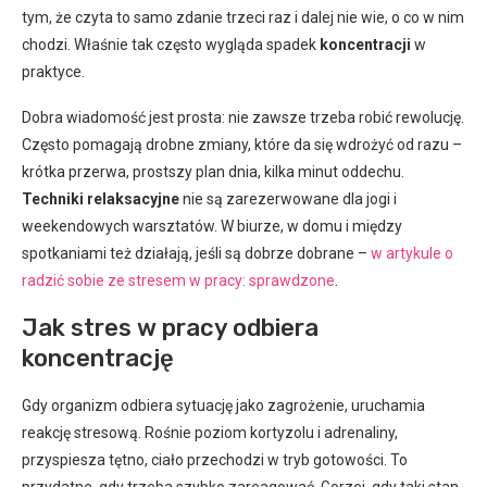
tym, że czyta to samo zdanie trzeci raz i dalej nie wie, o co w nim
chodzi. Właśnie tak często wygląda spadek
koncentracji
w
praktyce.
Dobra wiadomość jest prosta: nie zawsze trzeba robić rewolucję.
Często pomagają drobne zmiany, które da się wdrożyć od razu –
krótka przerwa, prostszy plan dnia, kilka minut oddechu.
Techniki relaksacyjne
nie są zarezerwowane dla jogi i
weekendowych warsztatów. W biurze, w domu i między
spotkaniami też działają, jeśli są dobrze dobrane –
w artykule o
radzić sobie ze stresem w pracy: sprawdzone
.
Jak stres w pracy odbiera
koncentrację
Gdy organizm odbiera sytuację jako zagrożenie, uruchamia
reakcję stresową. Rośnie poziom kortyzolu i adrenaliny,
przyspiesza tętno, ciało przechodzi w tryb gotowości. To
przydatne, gdy trzeba szybko zareagować. Gorzej, gdy taki stan