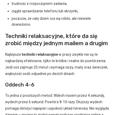
trudność z rozpoczęciem zadania,
ciągłe sprawdzanie telefonu lub skrzynki,
poczucie, że cały dzień coś się robiło, ale niewiele
dowieziono.
Techniki relaksacyjne, które da się
zrobić między jednym mailem a drugim
Najlepsze
techniki relaksacyjne
w pracy zwykle nie są te
najbardziej efektowne, tylko te krótkie i realne do powtórzenia.
Jeśli coś zajmuje 25 minut i wymaga ciszy, maty oraz świeczek,
większość osób odpadnie po dwóch dniach.
Oddech 4-6
To jedna z prostszych metod. Wdech nosem przez 4 sekundy,
wydech przez 6 sekund. Powtórz 8-10 razy. Dłuższy wydech
pomaga obniżyć napięcie i uspokoić układ nerwowy. Nie wygląda
dziwnie – można to zrobić nawet podczas spotkania online z