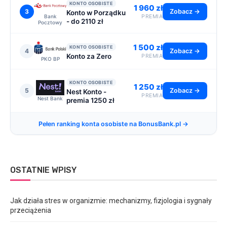
KONTO OSOBISTE
1 960 zł
3
Zobacz →
Konto w Porządku
Bank
PREMIA
- do 2110 zł
Pocztowy
1 500 zł
KONTO OSOBISTE
4
Zobacz →
Konto za Zero
PREMIA
PKO BP
KONTO OSOBISTE
1 250 zł
5
Zobacz →
Nest Konto -
PREMIA
Nest Bank
premia 1250 zł
Pełen ranking konta osobiste na BonusBank.pl →
OSTATNIE WPISY
Jak działa stres w organizmie: mechanizmy, fizjologia i sygnały
przeciążenia