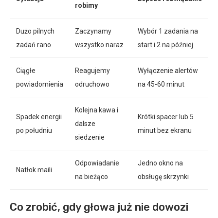
robimy
Dużo pilnych
Zaczynamy
Wybór 1 zadania na
zadań rano
wszystko naraz
start i 2 na później
Ciągłe
Reagujemy
Wyłączenie alertów
powiadomienia
odruchowo
na 45-60 minut
Kolejna kawa i
Spadek energii
Krótki spacer lub 5
dalsze
po południu
minut bez ekranu
siedzenie
Odpowiadanie
Jedno okno na
Natłok maili
na bieżąco
obsługę skrzynki
Co zrobić, gdy głowa już nie dowozi