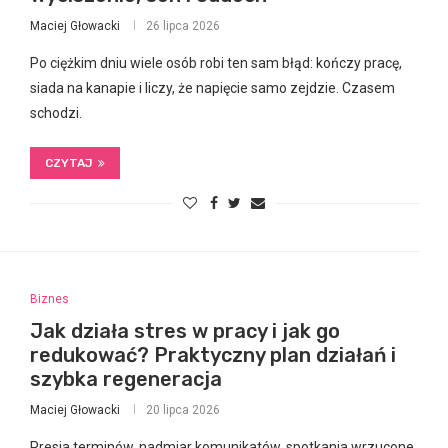
Maciej Głowacki
26 lipca 2026
Po ciężkim dniu wiele osób robi ten sam błąd: kończy pracę,
siada na kanapie i liczy, że napięcie samo zejdzie. Czasem
schodzi.
CZYTAJ
Biznes
Jak działa stres w pracy i jak go
redukować? Praktyczny plan działań i
szybka regeneracja
Maciej Głowacki
20 lipca 2026
Presja terminów, nadmiar komunikatów, spotkania wrzucone