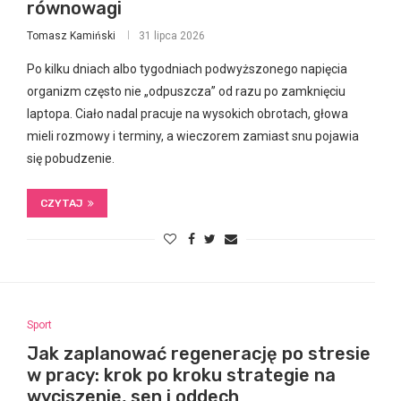
równowagi
Tomasz Kamiński
31 lipca 2026
Po kilku dniach albo tygodniach podwyższonego napięcia
organizm często nie „odpuszcza” od razu po zamknięciu
laptopa. Ciało nadal pracuje na wysokich obrotach, głowa
mieli rozmowy i terminy, a wieczorem zamiast snu pojawia
się pobudzenie.
CZYTAJ
Sport
Jak zaplanować regenerację po stresie
w pracy: krok po kroku strategie na
wyciszenie, sen i oddech