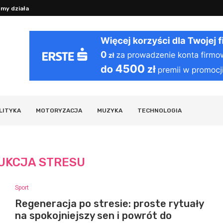
Regeneracja po stresie: proste rytuały
prywatność w sieci...
LITYKA
MOTORYZACJA
MUZYKA
TECHNOLOGIA
UKCJA STRESU
Sport
Regeneracja po stresie: proste rytuały
na spokojniejszy sen i powrót do