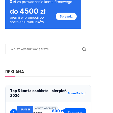
REKLAMA
Top 5 konta osobiste - sierpień
BonusBank
.pl
2026
KONTO OSOBISTE
800 zł
1
Zobacz →