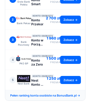
Konto
Erste Bank
PREMIA
Smart
Polska
KONTO OSOBISTE
2 700 zł
2
Zobacz →
Konto
PREMIA
Bank Pekao
Przekorzystne
KONTO OSOBISTE
1 960 zł
3
Zobacz →
Konto w
Bank
PREMIA
Porządku
Pocztowy
- do
2110 zł
KONTO OSOBISTE
1 500 zł
4
Zobacz →
Konto
PREMIA
PKO BP
za Zero
KONTO OSOBISTE
1 250 zł
5
Zobacz →
Nest
PREMIA
Nest Bank
Konto -
premia
1250 zł
Pełen ranking konta osobiste na BonusBank.pl →