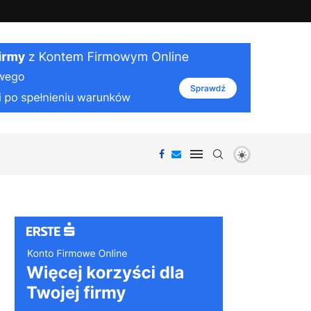
 na spokojniejszy sen...
Czy kosmos ma „dźwięk”? Jak działa próżnia 