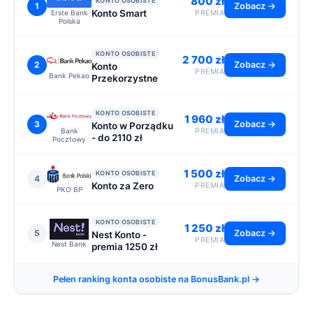
800 zł
KONTO OSOBISTE
1
Zobacz →
Konto Smart
Erste Bank
PREMIA
Polska
KONTO OSOBISTE
2 700 zł
2
Zobacz →
Konto
PREMIA
Bank Pekao
Przekorzystne
KONTO OSOBISTE
1 960 zł
3
Zobacz →
Konto w Porządku
Bank
PREMIA
- do 2110 zł
Pocztowy
1 500 zł
KONTO OSOBISTE
4
Zobacz →
Konto za Zero
PREMIA
PKO BP
KONTO OSOBISTE
1 250 zł
5
Zobacz →
Nest Konto -
PREMIA
Nest Bank
premia 1250 zł
Pełen ranking konta osobiste na BonusBank.pl →