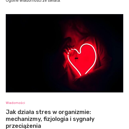
Ogólne wiadomości ze świata.
Wiadomości
Jak działa stres w organizmie:
mechanizmy, fizjologia i sygnały
przeciążenia