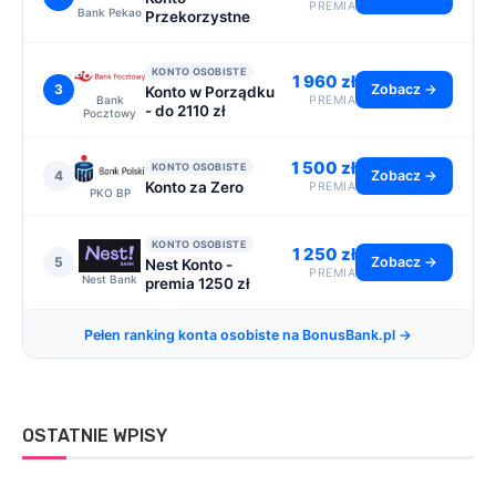
PREMIA
Bank Pekao
Przekorzystne
KONTO OSOBISTE
1 960 zł
3
Zobacz →
Konto w Porządku
Bank
PREMIA
- do 2110 zł
Pocztowy
1 500 zł
KONTO OSOBISTE
4
Zobacz →
Konto za Zero
PREMIA
PKO BP
KONTO OSOBISTE
1 250 zł
5
Zobacz →
Nest Konto -
PREMIA
Nest Bank
premia 1250 zł
Pełen ranking konta osobiste na BonusBank.pl →
OSTATNIE WPISY