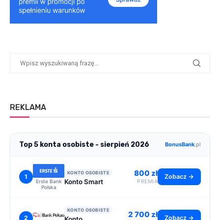
REKLAMA
Top 5 konta osobiste - sierpień 2026
BonusBank
.pl
800 zł
KONTO OSOBISTE
1
Zobacz →
Konto Smart
Erste Bank
PREMIA
Polska
KONTO OSOBISTE
2 700 zł
2
Zobacz →
Konto