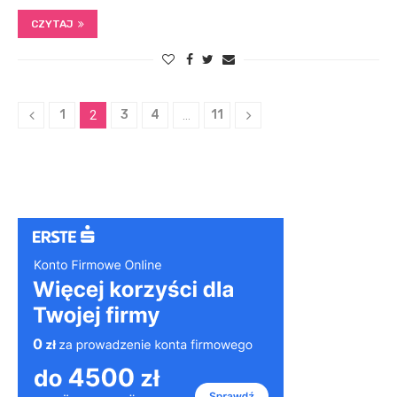
CZYTAJ
1
3
4
11
2
…