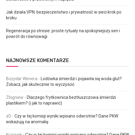
Jak działa VPN: bezpieczeństwo i prywatność w sieci krok po
kroku
Regeneracja po stresie: proste rytuały na spokojniejszy sen i
powrót do równowagi
NAJNOWSZE KOMENTARZE
Bożydar Wenera
-
Lodówka śmierdzi i pojawiła się woda glut?
Zobacz, jak skutecznie to wyczyścić
Zbigniew
-
Dlaczego frytkownica beztłuszczowa śmierdzi
plastikiem? (i jak to naprawić)
zD
-
Czy w tej komisji wyniki wpisano odwrotnie? Dane PKW
wskazują na anomalię
Krzysiek
-
Czy w tej komisji wyniki wpisano odwrotnie? Dane PKW