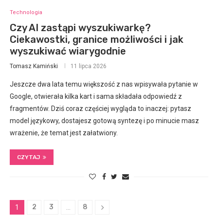
Technologia
Czy AI zastąpi wyszukiwarkę?
Ciekawostki, granice możliwości i jak
wyszukiwać wiarygodnie
Tomasz Kamiński
11 lipca 2026
Jeszcze dwa lata temu większość z nas wpisywała pytanie w
Google, otwierała kilka kart i sama składała odpowiedź z
fragmentów. Dziś coraz częściej wygląda to inaczej: pytasz
model językowy, dostajesz gotową syntezę i po minucie masz
wrażenie, że temat jest załatwiony.
CZYTAJ
2
3
8
1
…