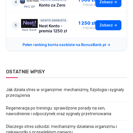
4
Zobacz →
Konto za Zero
PREMIA
PKO BP
KONTO OSOBISTE
1 250 zł
5
Zobacz →
Nest Konto -
PREMIA
Nest Bank
premia 1250 zł
Pełen ranking konta osobiste na BonusBank.pl →
OSTATNIE WPISY
Jak działa stres w organizmie: mechanizmy, fizjologia i sygnały
przeciążenia
Regeneracja po treningu: sprawdzone porady na sen,
nawodnienie i odpoczynek oraz sygnały przetrenowania
Dlaczego stres szkodzi: mechanizmy działania organizmu i
ciekawostki o przewlekłym napięciu