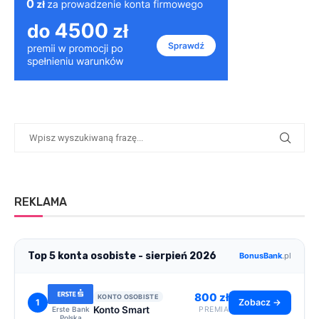
REKLAMA
Top 5 konta osobiste - sierpień 2026
BonusBank
.pl
800 zł
KONTO OSOBISTE
1
Zobacz →
Konto Smart
Erste Bank
PREMIA
Polska