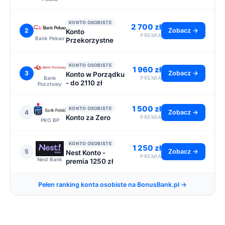
KONTO OSOBISTE
2 700 zł
2
Zobacz →
Konto
PREMIA
Bank Pekao
Przekorzystne
KONTO OSOBISTE
1 960 zł
3
Zobacz →
Konto w Porządku
Bank
PREMIA
- do 2110 zł
Pocztowy
1 500 zł
KONTO OSOBISTE
4
Zobacz →
Konto za Zero
PREMIA
PKO BP
KONTO OSOBISTE
1 250 zł
5
Zobacz →
Nest Konto -
PREMIA
Nest Bank
premia 1250 zł
Pełen ranking konta osobiste na BonusBank.pl →