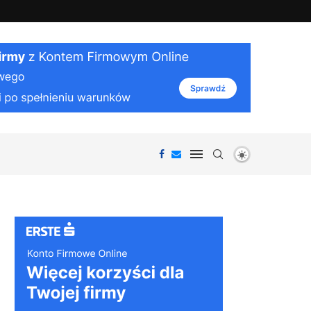
iałania organizmu i ciekawostki...
Jak działa VPN: bezpieczeństwo i prywatnoś