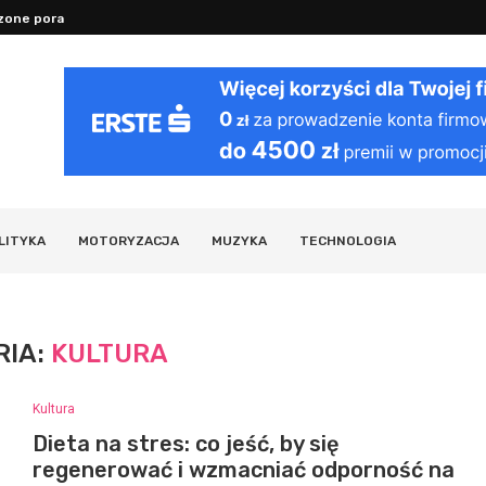
one porady na sen, nawodnienie...
Dlaczego stres szkodzi: mechanizmy dz
LITYKA
MOTORYZACJA
MUZYKA
TECHNOLOGIA
RIA:
KULTURA
Kultura
Dieta na stres: co jeść, by się
regenerować i wzmacniać odporność na