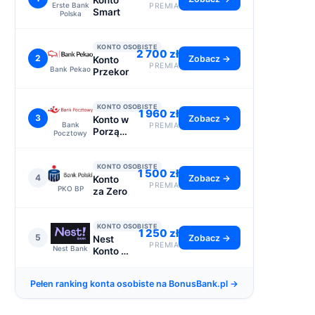
Konto
Erste Bank
PREMIA
Smart
Polska
KONTO OSOBISTE
2 700 zł
2
Zobacz →
Konto
PREMIA
Bank Pekao
Przekorzystne
KONTO OSOBISTE
1 960 zł
3
Zobacz →
Konto w
Bank
PREMIA
Porządku
Pocztowy
- do
2110 zł
KONTO OSOBISTE
1 500 zł
4
Zobacz →
Konto
PREMIA
PKO BP
za Zero
KONTO OSOBISTE
1 250 zł
5
Zobacz →
Nest
PREMIA
Nest Bank
Konto -
premia
1250 zł
Pełen ranking konta osobiste na BonusBank.pl →