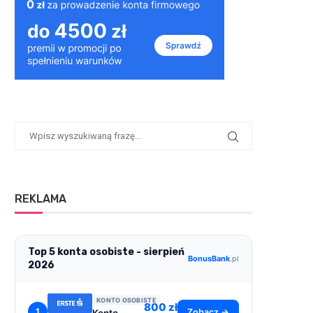
REKLAMA
Top 5 konta osobiste - sierpień
BonusBank
.pl
2026
KONTO OSOBISTE
800 zł
1
Zobacz →