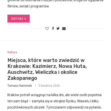
głównie do słuchania muzyki i podcastów, druga do oglądania
filmów, seriali i programów.
CZYTAJ
Kultura
Miejsca, które warto zwiedzić w
Krakowie: Kazimierz, Nowa Huta,
Auschwitz, Wieliczka i okolice
Zakopanego
Tomasz Kamiński
3 kwietnia 2026
Kraków potrafi wciągnąć na kilka dni, ale wiele osób popełnia
ten sam błąd – zamyka się w obrębie Rynku, Wawelu i kilku
pocztówkowych uliczek. Tymczasem odpowiedź na pytanie,