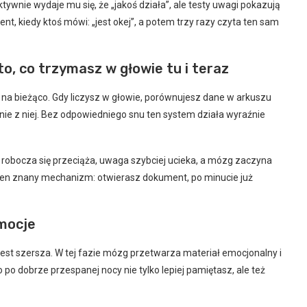
ktywnie wydaje mu się, że „jakoś działa”, ale testy uwagi pokazują
t, kiedy ktoś mówi: „jest okej”, a potem trzy razy czyta ten sam
to, co trzymasz w głowie tu i teraz
a bieżąco. Gdy liczysz w głowie, porównujesz dane w arkuszu
nie z niej. Bez odpowiedniego snu ten system działa wyraźnie
ć robocza się przeciąża, uwaga szybciej ucieka, a mózg zaczyna
ten znany mechanizm: otwierasz dokument, po minucie już
emocje
jest szersza. W tej fazie mózg przetwarza materiał emocjonalny i
po dobrze przespanej nocy nie tylko lepiej pamiętasz, ale też