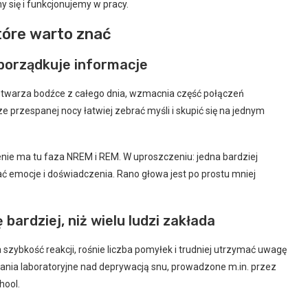
 się i funkcjonujemy w pracy.
tóre warto znać
o porządkuje informacje
zetwarza bodźce z całego dnia, wzmacnia część połączeń
e przespanej nocy łatwiej zebrać myśli i skupić się na jednym
nie ma tu faza NREM i REM. W uproszczeniu: jedna bardziej
 emocje i doświadczenia. Rano głowa jest po prostu mniej
bardziej, niż wielu ludzi zakłada
szybkość reakcji, rośnie liczba pomyłek i trudniej utrzymać uwagę
dania laboratoryjne nad deprywacją snu, prowadzone m.in. przez
hool.