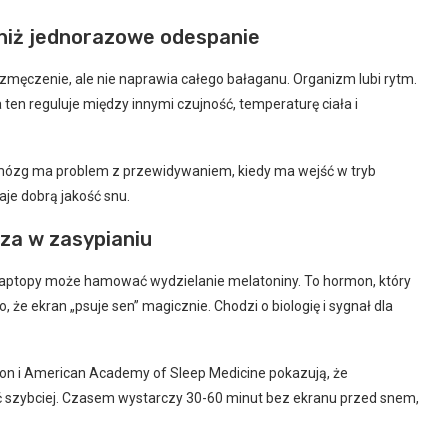
 niż jednorazowe odespanie
ęczenie, ale nie naprawia całego bałaganu. Organizm lubi rytm.
a ten reguluje między innymi czujność, temperaturę ciała i
00, mózg ma problem z przewidywaniem, kiedy ma wejść w tryb
je dobrą jakość snu.
za w zasypianiu
i laptopy może hamować wydzielanie melatoniny. To hormon, który
 że ekran „psuje sen” magicznie. Chodzi o biologię i sygnał dla
ion i American Academy of Sleep Medicine pokazują, że
 szybciej. Czasem wystarczy 30-60 minut bez ekranu przed snem,