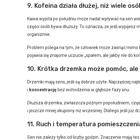
9. Kofeina działa dłużej, niż wiele osó
Kawa wypita po południu może nadal wpływać na sen wiec
części osób bywa dłuższy. To oznacza, że jeśli wypijesz 
organizmie.
Problem polega na tym, że człowiek może zasnąć mimo kof
pojawia się znajome uczucie „spałem, ale jakby nie do ko
10. Krótka drzemka może pomóc, ale 
Drzemki mają sens, jeśli są dobrze użyte. Najczęściej na
i
koncentrację
bez wchodzenia w głębsze fazy snu.
Dłuższa drzemka, zwłaszcza późnym popołudniem, często 
i jeszcze mniej skupiony niż wcześniej. Dlatego jeśli już d
11. Ruch i temperatura pomieszczen
Sen nie zależy tylko od liczby godzin. Znaczenie mają t