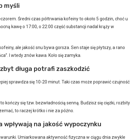
b myśli
zorem. Średni czas półtrwania kofeiny to około 5 godzin, choć u
mocną kawę o 17:00, o 22:00 część substancji nadal krąży w
einy, ale jakość snu bywa gorsza. Sen staje się płytszy, a rano
ńca”. I wtedy znów kawa. Koło się zamyka.
zbyt długa potrafi zaszkodzić
jlepiej sprawdza się 10-20 minut. Taki czas może poprawić czujność
kończy się tzw. bezwładnością senną. Budzisz się ciężki, rozbity
rzemać, to raczej krótko i nie za późno.
ia wpływają na jakość wypoczynku
eż warunki. Umiarkowana aktywność fizyczna w ciągu dnia zwykle