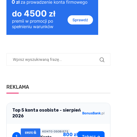
REKLAMA
Top 5 konta osobiste - sierpień
BonusBank
.pl
2026
KONTO OSOBISTE
800 zł
1
Zobacz →