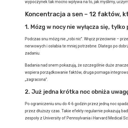
wypoczynek tak mocno wpływa na to, jak myślimy, uczymy
Koncentracja a sen – 12 faktów, k
1. Mózg w nocy nie wyłącza się, tylk
Podczas snu mózg nie „robi nic”. Wręcz przeciwnie – pr
nerwowych i osłabia te mniej potrzebne. Dlatego po dobrz
zadaniu.
Badania nad snem pokazują, że szczególnie duże znacze
wspiera porządkowanie faktów, druga pomaga integrować
„zagracona”.
2. Już jedna krótka noc obniża uwagę 
Po ograniczeniu snu do 4-6 godzin przez jedną noc spada 
przez dłuższy czas. Takie efekty regularnie pokazują ba
zespoły z University of Pennsylvania i Harvard Medical Sc