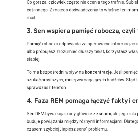
Co gorsza, człowiek często nie ocenia tego trafnie. Subie
coś innego. Z mojego doświadczenia to właśnie ten momen
mail.
3. Sen wspiera pamięć roboczą, czyli 
Pamięć robocza odpowiada za operowanie informacjami n
albo próbujesz zrozumieć dłuższy tekst, korzystasz właś
słabiej.
To ma bezpośredni wpływ na
koncentrację
. Jeśli pamię
szukać prostszych, mniej wymagających bodźców. Stąd 
sprawdzasz telefon.
4. Faza REM pomaga łączyć fakty i 
Sen REM bywa kojarzony głównie ze snami, ale jego rola 
buduje powiązania między różnymi informacjami. Dlatego 
czasem szybciej „łapiesz sens” problemu.