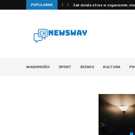
POPULARNE
po kroku: jak redukować stres...
Jak działa stres w organizmie: mech
WIADOMOŚCI
SPORT
BIZNES
KULTURA
PO