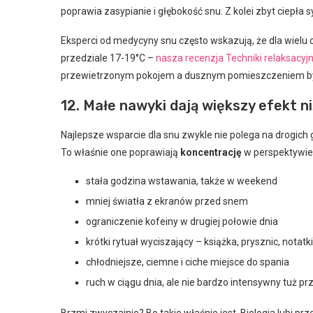
poprawia zasypianie i głębokość snu. Z kolei zbyt ciepła 
Eksperci od medycyny snu często wskazują, że dla wielu o
przedziale 17-19°C –
nasza recenzja Techniki relaksacyj
przewietrzonym pokojem a dusznym pomieszczeniem b
12. Małe nawyki dają większy efekt 
Najlepsze wsparcie dla snu zwykle nie polega na drogich 
To właśnie one poprawiają
koncentrację
w perspektywie 
stała godzina wstawania, także w weekend
mniej światła z ekranów przed snem
ograniczenie kofeiny w drugiej połowie dnia
krótki rytuał wyciszający – książka, prysznic, notatki
chłodniejsze, ciemne i ciche miejsce do spania
ruch w ciągu dnia, ale nie bardzo intensywny tuż p