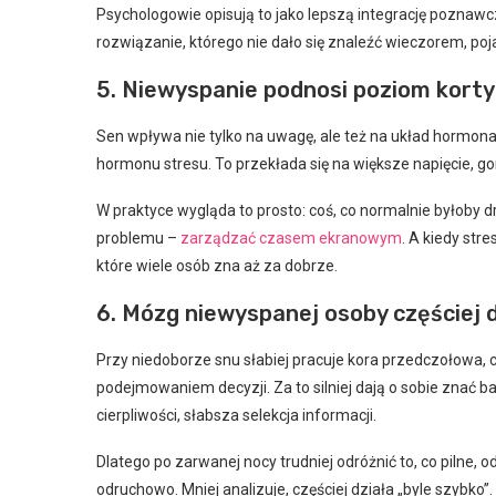
Psychologowie opisują to jako lepszą integrację poznawc
rozwiązanie, którego nie dało się znaleźć wieczorem, poja
5. Niewyspanie podnosi poziom kortyz
Sen wpływa nie tylko na uwagę, ale też na układ hormonaln
hormonu stresu. To przekłada się na większe napięcie, go
W praktyce wygląda to prosto: coś, co normalnie byłoby 
problemu –
zarządzać czasem ekranowym
. A kiedy stre
które wiele osób zna aż za dobrze.
6. Mózg niewyspanej osoby częściej d
Przy niedoborze snu słabiej pracuje kora przedczołowa, 
podejmowaniem decyzji. Za to silniej dają o sobie znać b
cierpliwości, słabsza selekcja informacji.
Dlatego po zarwanej nocy trudniej odróżnić to, co pilne, od
odruchowo. Mniej analizuje, częściej działa „byle szybko”.