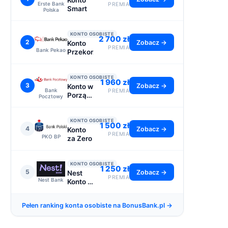
Konto
Erste Bank
PREMIA
Smart
Polska
KONTO OSOBISTE
2 700 zł
2
Zobacz →
Konto
PREMIA
Bank Pekao
Przekorzystne
KONTO OSOBISTE
1 960 zł
3
Zobacz →
Konto w
Bank
PREMIA
Porządku
Pocztowy
- do
2110 zł
KONTO OSOBISTE
1 500 zł
4
Zobacz →
Konto
PREMIA
PKO BP
za Zero
KONTO OSOBISTE
1 250 zł
5
Zobacz →
Nest
PREMIA
Nest Bank
Konto -
premia
1250 zł
Pełen ranking konta osobiste na BonusBank.pl →