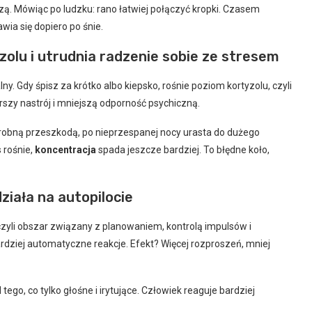
zą. Mówiąc po ludzku: rano łatwiej połączyć kropki. Czasem
wia się dopiero po śnie.
olu i utrudnia radzenie sobie ze stresem
y. Gdy śpisz za krótko albo kiepsko, rośnie poziom kortyzolu, czyli
rszy nastrój i mniejszą odporność psychiczną.
drobną przeszkodą, po nieprzespanej nocy urasta do dużego
s rośnie,
koncentracja
spada jeszcze bardziej. To błędne koło,
ziała na autopilocie
czyli obszar związany z planowaniem, kontrolą impulsów i
ardziej automatyczne reakcje. Efekt? Więcej rozproszeń, mniej
 tego, co tylko głośne i irytujące. Człowiek reaguje bardziej