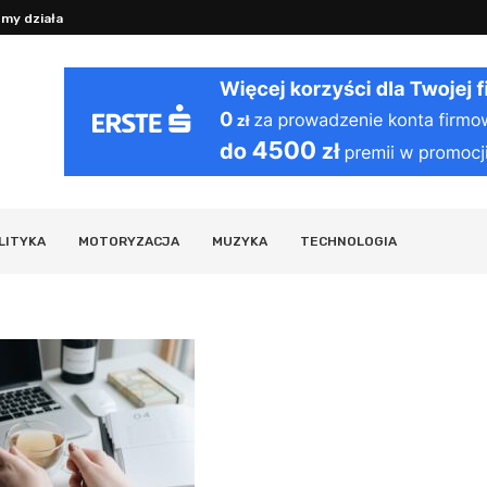
y działania organizmu i ciekawostki...
Jak działa VPN: bezpieczeństwo i pryw
LITYKA
MOTORYZACJA
MUZYKA
TECHNOLOGIA