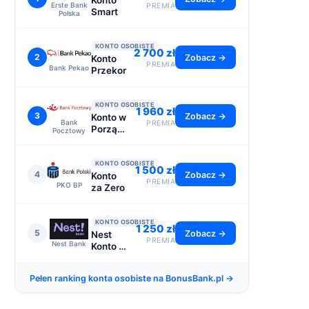
Konto
Erste Bank
PREMIA
Smart
Polska
KONTO OSOBISTE
2 700 zł
2
Zobacz →
Konto
PREMIA
Bank Pekao
Przekorzystne
KONTO OSOBISTE
1 960 zł
3
Zobacz →
Konto w
Bank
PREMIA
Porządku
Pocztowy
- do
2110 zł
KONTO OSOBISTE
1 500 zł
4
Zobacz →
Konto
PREMIA
PKO BP
za Zero
KONTO OSOBISTE
1 250 zł
5
Zobacz →
Nest
PREMIA
Nest Bank
Konto -
premia
1250 zł
Pełen ranking konta osobiste na BonusBank.pl →