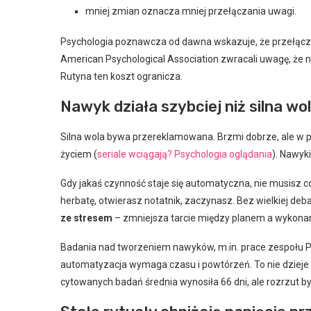
mniej zmian oznacza mniej przełączania uwagi.
Psychologia poznawcza od dawna wskazuje, że przełącz
American Psychological Association zwracali uwagę, że 
Rutyna ten koszt ogranicza.
Nawyk działa szybciej niż silna wo
Silna wola bywa przereklamowana. Brzmi dobrze, ale w 
życiem (
seriale wciągają? Psychologia oglądania
). Nawyki
Gdy jakaś czynność staje się automatyczna, nie musisz co
herbatę, otwierasz notatnik, zaczynasz. Bez wielkiej de
ze stresem
– zmniejsza tarcie między planem a wykona
Badania nad tworzeniem nawyków, m.in. prace zespołu Phil
automatyzacja wymaga czasu i powtórzeń. To nie dzieje s
cytowanych badań średnia wynosiła 66 dni, ale rozrzut był