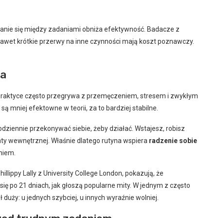
anie się między zadaniami obniża efektywność. Badacze z
nawet krótkie przerwy na inne czynności mają koszt poznawczy.
la
praktyce często przegrywa z przemęczeniem, stresem i zwykłym
 są mniej efektowne w teorii, za to bardziej stabilne.
dziennie przekonywać siebie, żeby działać. Wstajesz, robisz
baty wewnętrznej. Właśnie dlatego rutyna wspiera
radzenie sobie
niem.
lippy Lally z University College London, pokazują, że
ię po 21 dniach, jak głoszą popularne mity. W jednym z często
 duży: u jednych szybciej, u innych wyraźnie wolniej.