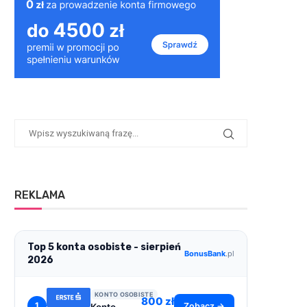
REKLAMA
Top 5 konta osobiste - sierpień
BonusBank
.pl
2026
KONTO OSOBISTE
800 zł
1
Zobacz →