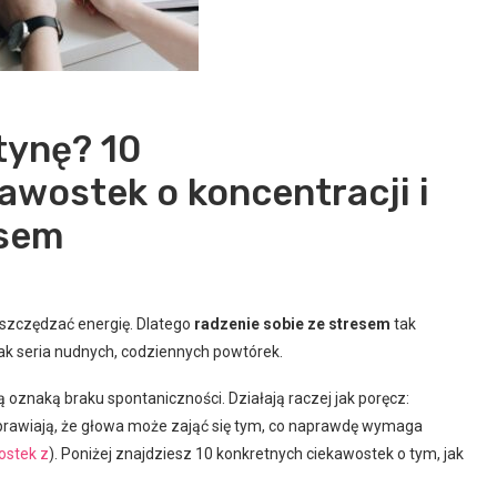
tynę? 10
awostek o koncentracji i
esem
oszczędzać energię. Dlatego
radzenie sobie ze stresem
tak
jak seria nudnych, codziennych powtórek.
ą oznaką braku spontaniczności. Działają raczej jak poręcz:
 sprawiają, że głowa może zająć się tym, co naprawdę wymaga
ostek z
). Poniżej znajdziesz 10 konkretnych ciekawostek o tym, jak