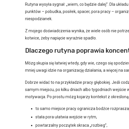
Rutyna wysyła sygnał: „wiem, co będzie dalej”. Dla układ
punktów – pobudka, posiłek, spacer, pora pracy – organ
niespodzianek.
Z mojego doświadczenia wynika, że wiele osób nie potrze
kotwice, żeby napięcie wyraźnie spadło.
Dlaczego rutyna poprawia koncen
Mózg skupia się łatwiej wtedy, gdy wie, czego się spod
mniej uwagi idzie na organizację działania, a więcej na s
Dobrze widać to na przykładzie pracy głębokiej. Jeśli co
samym miejscu, po kilku dniach albo tygodniach wejście w 
motywacja. Po prostu mózg kojarzy kontekst z określoną
to samo miejsce pracy ogranicza bodźce rozprasza
stała pora ułatwia wejście w rytm,
powtarzalny początek skraca „rozbieg”,