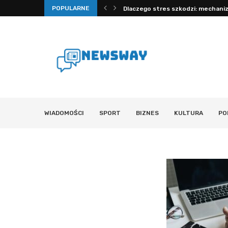
POPULARNE
rawdzone porady na sen, nawodnienie...
Dlaczego stres szkodzi: mechanizm
WIADOMOŚCI
SPORT
BIZNES
KULTURA
PO