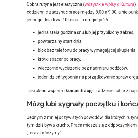
Dobra rutyna jest elastyczna (
wszystkie wpisy o Kultura
)
codziennie zaczynać pracę między 8:00 a 9:00, a nie punk
jednego dnia trwa 10 minut, a drugiego 25.
jedna stała godzina snu lub jej przybliżony zakres,
powtarzalny start dnia,
blok bez telefonu do pracy wymagającej skupienia,
krótki spacer po pracy,
wieczorne wyciszenie bez nadmiaru bodźców,
jeden dzień tygodnia na porządkowanie spraw orga
Taki układ wspiera i
koncentrację
, i radzenie sobie z na
Mózg lubi sygnały początku i końc
Jednym z mniej oczywistych powodów, dla których rutyna 
tym dziś bywa krucho. Praca miesza się z odpoczynkiem, t
„teraz kończymy”.