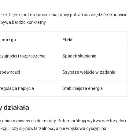
e. Pięć minut na koniec dnia pracy potrafi oszczędzić kilkanaście
t bywa bardzo konkretny.
a mózgu
Efekt
czujności i rozproszenie
Spadek skupienia
iepewności
Szybsze wejście w zadanie
regulacja napięcia
Stabilniejsza energia
 działała
an dnia rozpisany co do minuty. Potem próbują wytrzymać trzy dni i
i. Liczy się powtarzalność, a nie wojskowa dyscyplina.