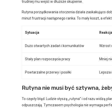
trudniej mu wejść w dłuższe skupienie.
Rutyna porządkowania otoczenia działa zaskakująco dobrz
minut frustracji następnego ranka. To mały koszt, a efek
Sytuacja
Reakcj
Dużo otwartych zadań i komunikatów
Wzrost 
Stały plan rozpoczęcia pracy
Mniej n
Powtarzalne przerwy i posiłki
Lepsza 
Rutyna nie musi być sztywna, żeby
To częsty błąd. Ludzie słyszą „rutyna” i od razu widzą pl
odpuszczają. Tymczasem psychologia nie wymaga perfekcj