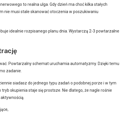
u nerwowego to realna ulga. Gdy dzień ma choć kilka stałych
izm nie musi stale skanować otoczenia w poszukiwaniu
buje idealnie rozpisanego planu dnia. Wystarczą 2-3 powtarzalne
trację
ziewać. Powtarzalny schemat uruchamia automatyzmy. Dzięki temu
amo zadanie.
dziennie siadasz do jednego typu zadań o podobnej porze i w tym
tryb skupienia staje się prostsze. Nie dlatego, że nagle rośnie
 aktywnością.
jące,