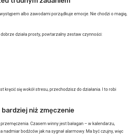
przed trudnym zadaniem
zed występem albo zawodami porządkuje emocje. Nie chodzi o magię,
obrze działa prosty, powtarzalny zestaw czynności:
 kręcić się wokół stresu, przechodzisz do działania. I to robi
 bardziej niż zmęczenie
y przemęczenia. Czasem winny jest bałagan – w kalendarzu,
 na nadmiar bodźców jak na sygnał alarmowy. Ma być czujny, więc