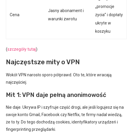
„promocje
Jasny abonament i
Cena
życia” i dopłaty
warunki zwrotu
ukryte w
koszyku
(
szczegóły tutaj
)
Najczęstsze mity o VPN
Wokół VPN narosło sporo półprawd. Oto te, które wracają
najczęściej.
Mit 1: VPN daje pełną anonimowość
Nie daje. Ukrywa IP i szyfruje część drogi, ale jeśli logujesz się na
swoje konto Gmail, Facebook czy Netflix, te firmy nadal wiedzą,
że to ty. Do tego dochodzą cookies, identyfikatory urządzeń i
fingerprinting przeglądarki.