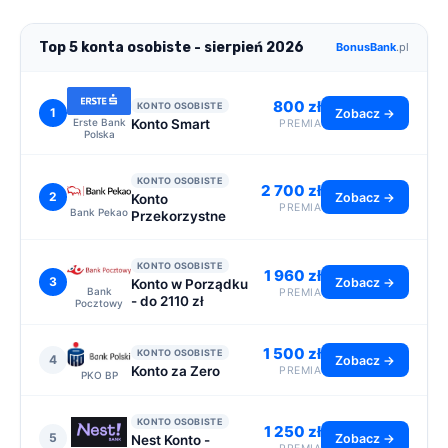
Top 5 konta osobiste - sierpień 2026
BonusBank
.pl
800 zł
KONTO OSOBISTE
1
Zobacz →
Konto Smart
Erste Bank
PREMIA
Polska
KONTO OSOBISTE
2 700 zł
2
Zobacz →
Konto
PREMIA
Bank Pekao
Przekorzystne
KONTO OSOBISTE
1 960 zł
3
Zobacz →
Konto w Porządku
Bank
PREMIA
- do 2110 zł
Pocztowy
1 500 zł
KONTO OSOBISTE
4
Zobacz →
Konto za Zero
PREMIA
PKO BP
KONTO OSOBISTE
1 250 zł
5
Zobacz →
Nest Konto -