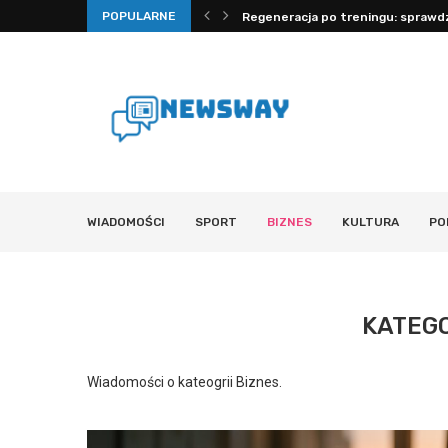
Regeneracja po treningu: sprawdz
POPULARNE
Dlaczego stres szkodzi: mechanizm
WIADOMOŚCI
SPORT
BIZNES
KULTURA
PO
KATEG
Wiadomości o kateogrii Biznes.