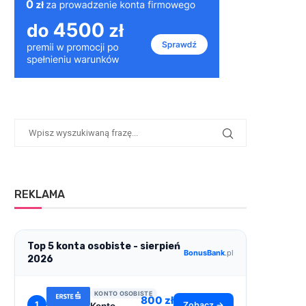
REKLAMA
Top 5 konta osobiste - sierpień
BonusBank
.pl
2026
KONTO OSOBISTE
800 zł
1
Zobacz →