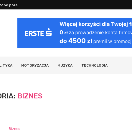
one porady na sen, nawodnienie...
Jak działa VPN: bezpieczeństwo i pryw
y działania organizmu i ciekawostki...
LITYKA
MOTORYZACJA
MUZYKA
TECHNOLOGIA
ORIA:
BIZNES
Biznes