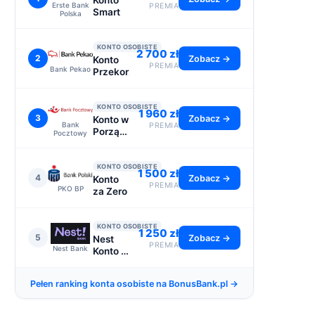
Konto
Erste Bank
PREMIA
Smart
Polska
KONTO OSOBISTE
2 700 zł
2
Zobacz →
Konto
PREMIA
Bank Pekao
Przekorzystne
KONTO OSOBISTE
1 960 zł
3
Zobacz →
Konto w
Bank
PREMIA
Porządku
Pocztowy
- do
2110 zł
KONTO OSOBISTE
1 500 zł
4
Zobacz →
Konto
PREMIA
PKO BP
za Zero
KONTO OSOBISTE
1 250 zł
5
Zobacz →
Nest
PREMIA
Nest Bank
Konto -
premia
1250 zł
Pełen ranking konta osobiste na BonusBank.pl →