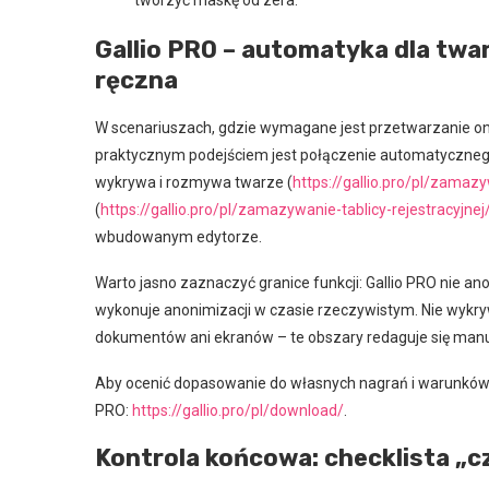
tworzyć maskę od zera.
Gallio PRO – automatyka dla twar
ręczna
W scenariuszach, gdzie wymagane jest przetwarzanie on-
praktycznym podejściem jest połączenie automatyczneg
wykrywa i rozmywa twarze (
https://gallio.pro/pl/zamaz
(
https://gallio.pro/pl/zamazywanie-tablicy-rejestracyjnej
wbudowanym edytorze.
Warto jasno zaznaczyć granice funkcji: Gallio PRO nie ano
wykonuje anonimizacji w czasie rzeczywistym. Nie wykry
dokumentów ani ekranów – te obszary redaguje się manu
Aby ocenić dopasowanie do własnych nagrań i warunkó
PRO:
https://gallio.pro/pl/download/
.
Kontrola końcowa: checklista „c