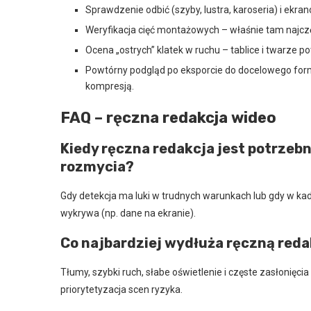
Sprawdzenie odbić (szyby, lustra, karoseria) i ekran
Weryfikacja cięć montażowych – właśnie tam najczęś
Ocena „ostrych” klatek w ruchu – tablice i twarze p
Powtórny podgląd po eksporcie do docelowego forma
kompresją.
FAQ – ręczna redakcja wideo
Kiedy ręczna redakcja jest potrzeb
rozmycia?
Gdy detekcja ma luki w trudnych warunkach lub gdy w kadr
wykrywa (np. dane na ekranie).
Co najbardziej wydłuża ręczną reda
Tłumy, szybki ruch, słabe oświetlenie i częste zasłonięc
priorytetyzacja scen ryzyka.