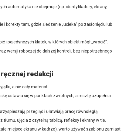
ych automatyka nie obejmuje (np. identyfikatory, ekrany,
 i korekty tam, gdzie śledzenie „ucieka” po zasłonięciu lub
ć i pojedynczych klatek, w których obiekt mógł „wrócić”.
oraz wersji roboczej do dalszej kontroli, bez niepotrzebnego
 ręcznej redakcji
jątki, a nie cały materiał.
kę ustawia się w punktach zwrotnych, a resztę uzupełnia
zyspieszają przegląd i ułatwiają pracę równoległą.
z tłumu, ujęcia z czytelną tablicą, refleksy i ekrany w tle.
stałe miejsce ekranu w kadrze), warto używać szablonu zamiast