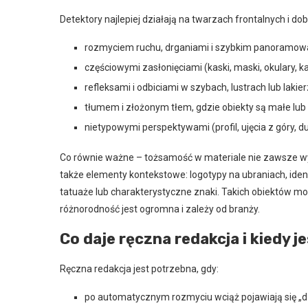
Detektory najlepiej działają na twarzach frontalnych i dob
rozmyciem ruchu, drganiami i szybkim panoramow
częściowymi zasłonięciami (kaski, maski, okulary, ka
refleksami i odbiciami w szybach, lustrach lub lakier
tłumem i złożonym tłem, gdzie obiekty są małe lub
nietypowymi perspektywami (profil, ujęcia z góry, du
Co równie ważne – tożsamość w materiale nie zawsze wyni
także elementy kontekstowe: logotypy na ubraniach, ide
tatuaże lub charakterystyczne znaki. Takich obiektów mo
różnorodność jest ogromna i zależy od branży.
Co daje ręczna redakcja i kiedy j
Ręczna redakcja jest potrzebna, gdy:
po automatycznym rozmyciu wciąż pojawiają się „d