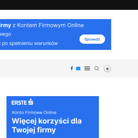
iałania organizmu i ciekawostki...
Jak działa VPN: bezpieczeństwo i prywatnoś