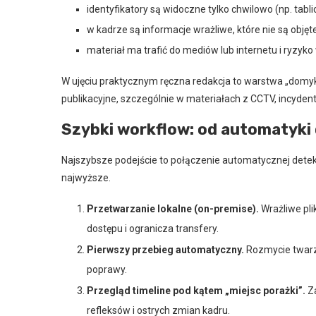
identyfikatory są widoczne tylko chwilowo (np. tablic
w kadrze są informacje wrażliwe, które nie są obję
materiał ma trafić do mediów lub internetu i ryzyko 
W ujęciu praktycznym ręczna redakcja to warstwa „domyk
publikacyjne, szczególnie w materiałach z CCTV, incydent
Szybki workflow: od automatyki
Najszybsze podejście to połączenie automatycznej detekc
najwyższe.
Przetwarzanie lokalne (on-premise).
Wrażliwe plik
dostępu i ogranicza transfery.
Pierwszy przebieg automatyczny.
Rozmycie twarzy
poprawy.
Przegląd timeline pod kątem „miejsc porażki”.
Za
refleksów i ostrych zmian kadru.