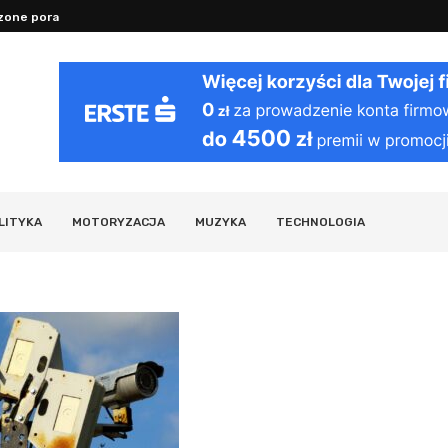
one porady na sen, nawodnienie...
Dlaczego stres szkodzi: mechanizmy dz
LITYKA
MOTORYZACJA
MUZYKA
TECHNOLOGIA