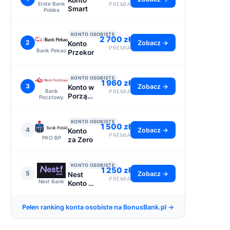
Konto
Erste Bank
PREMIA
Smart
Polska
KONTO OSOBISTE
2 700 zł
2
Zobacz →
Konto
PREMIA
Bank Pekao
Przekorzystne
KONTO OSOBISTE
1 960 zł
3
Zobacz →
Konto w
Bank
PREMIA
Porządku
Pocztowy
- do
2110 zł
KONTO OSOBISTE
1 500 zł
4
Zobacz →
Konto
PREMIA
PKO BP
za Zero
KONTO OSOBISTE
1 250 zł
5
Zobacz →
Nest
PREMIA
Nest Bank
Konto -
premia
1250 zł
Pełen ranking konta osobiste na BonusBank.pl →