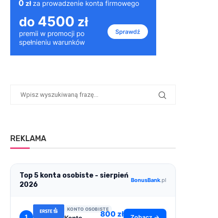
REKLAMA
Top 5 konta osobiste - sierpień
BonusBank
.pl
2026
KONTO OSOBISTE
800 zł
1
Zobacz →