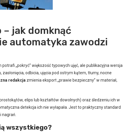
o – jak domknąć
zie automatyka zawodzi
potrafi „pokryć” większość typowych ujęć, ale publikacyjna wersja
, zasłonięcia, odbicia, ujęcia pod ostrym kątem, tłumy, nocne
czna redakcja
zmienia eksport „prawie bezpieczny” w materiał,
rostokątów, elips lub kształtów dowolnych) oraz śledzeniu ich w
omatyczna detekcja ich nie wyłapała. Jest to praktyczny standard
i nagrań.
pią wszystkiego?