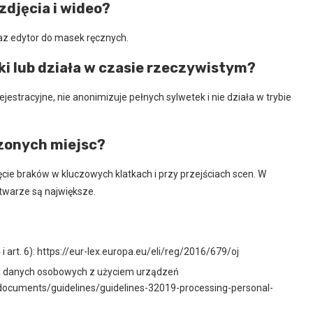
zdjęcia i wideo?
oraz edytor do masek ręcznych.
ki lub działa w czasie rzeczywistym?
jestracyjne, nie anonimizuje pełnych sylwetek i nie działa w trybie
czonych miejsc?
e braków w kluczowych klatkach i przy przejściach scen. W
 twarze są największe.
 art. 6): https://eur-lex.europa.eu/eli/reg/2016/679/oj
a danych osobowych z użyciem urządzeń
-documents/guidelines/guidelines-32019-processing-personal-