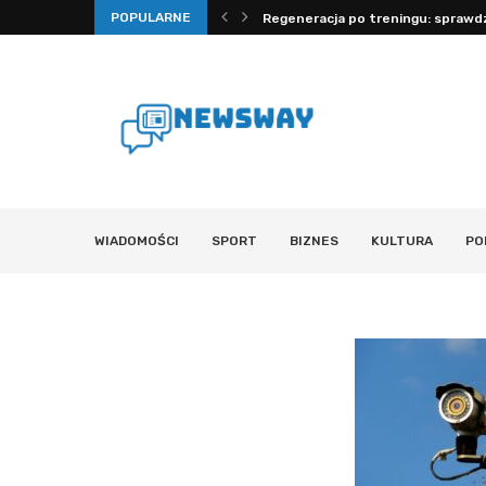
POPULARNE
 mechanizmy, fizjologia i...
Regeneracja po treningu: sprawdz
WIADOMOŚCI
SPORT
BIZNES
KULTURA
PO