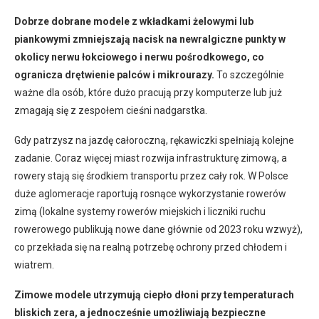
Dobrze dobrane modele z wkładkami żelowymi lub
piankowymi zmniejszają nacisk na newralgiczne punkty w
okolicy nerwu łokciowego i nerwu pośrodkowego, co
ogranicza drętwienie palców i mikrourazy.
To szczególnie
ważne dla osób, które dużo pracują przy komputerze lub już
zmagają się z zespołem cieśni nadgarstka.
Gdy patrzysz na jazdę całoroczną, rękawiczki spełniają kolejne
zadanie. Coraz więcej miast rozwija infrastrukturę zimową, a
rowery stają się środkiem transportu przez cały rok. W Polsce
duże aglomeracje raportują rosnące wykorzystanie rowerów
zimą (lokalne systemy rowerów miejskich i liczniki ruchu
rowerowego publikują nowe dane głównie od 2023 roku wzwyż),
co przekłada się na realną potrzebę ochrony przed chłodem i
wiatrem.
Zimowe modele utrzymują ciepło dłoni przy temperaturach
bliskich zera, a jednocześnie umożliwiają bezpieczne