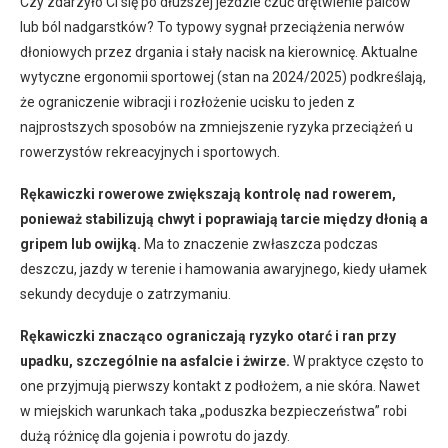
Czy zdarzyło Ci się po dłuższej jeździe czuć drętwienie palców
lub ból nadgarstków? To typowy sygnał przeciążenia nerwów
dłoniowych przez drgania i stały nacisk na kierownicę. Aktualne
wytyczne ergonomii sportowej (stan na 2024/2025) podkreślają,
że ograniczenie wibracji i rozłożenie ucisku to jeden z
najprostszych sposobów na zmniejszenie ryzyka przeciążeń u
rowerzystów rekreacyjnych i sportowych.
Rękawiczki rowerowe zwiększają kontrolę nad rowerem,
ponieważ stabilizują chwyt i poprawiają tarcie między dłonią a
gripem lub owijką.
Ma to znaczenie zwłaszcza podczas
deszczu, jazdy w terenie i hamowania awaryjnego, kiedy ułamek
sekundy decyduje o zatrzymaniu.
Rękawiczki znacząco ograniczają ryzyko otarć i ran przy
upadku, szczególnie na asfalcie i żwirze.
W praktyce często to
one przyjmują pierwszy kontakt z podłożem, a nie skóra. Nawet
w miejskich warunkach taka „poduszka bezpieczeństwa” robi
dużą różnicę dla gojenia i powrotu do jazdy.