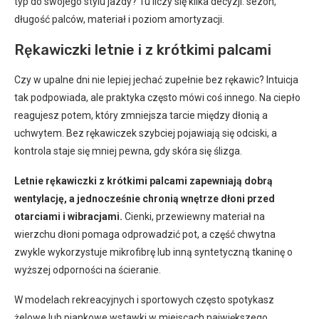
typ do swojego stylu jazdy? Tu liczy się kilka decyzji: sezon,
długość palców, materiał i poziom amortyzacji.
Rękawiczki letnie i z krótkimi palcami
Czy w upalne dni nie lepiej jechać zupełnie bez rękawic? Intuicja
tak podpowiada, ale praktyka często mówi coś innego. Na ciepło
reagujesz potem, który zmniejsza tarcie między dłonią a
uchwytem. Bez rękawiczek szybciej pojawiają się odciski, a
kontrola staje się mniej pewna, gdy skóra się ślizga.
Letnie rękawiczki z krótkimi palcami zapewniają dobrą
wentylację, a jednocześnie chronią wnętrze dłoni przed
otarciami i wibracjami.
Cienki, przewiewny materiał na
wierzchu dłoni pomaga odprowadzić pot, a część chwytna
zwykle wykorzystuje mikrofibrę lub inną syntetyczną tkaninę o
wyższej odporności na ścieranie.
W modelach rekreacyjnych i sportowych często spotykasz
żelowe lub piankowe wstawki w miejscach największego