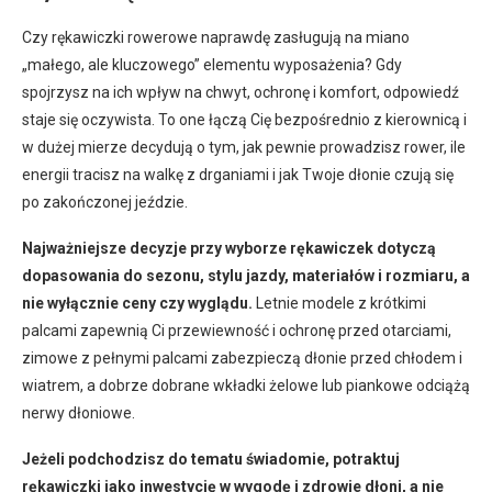
Czy rękawiczki rowerowe naprawdę zasługują na miano
„małego, ale kluczowego” elementu wyposażenia? Gdy
spojrzysz na ich wpływ na chwyt, ochronę i komfort, odpowiedź
staje się oczywista. To one łączą Cię bezpośrednio z kierownicą i
w dużej mierze decydują o tym, jak pewnie prowadzisz rower, ile
energii tracisz na walkę z drganiami i jak Twoje dłonie czują się
po zakończonej jeździe.
Najważniejsze decyzje przy wyborze rękawiczek dotyczą
dopasowania do sezonu, stylu jazdy, materiałów i rozmiaru, a
nie wyłącznie ceny czy wyglądu.
Letnie modele z krótkimi
palcami zapewnią Ci przewiewność i ochronę przed otarciami,
zimowe z pełnymi palcami zabezpieczą dłonie przed chłodem i
wiatrem, a dobrze dobrane wkładki żelowe lub piankowe odciążą
nerwy dłoniowe.
Jeżeli podchodzisz do tematu świadomie, potraktuj
rękawiczki jako inwestycję w wygodę i zdrowie dłoni, a nie