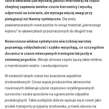
Skóra naturalna (lub wysokiej jakości mikrofibra) na części
chwytnej zapewnia świetne czucie kierownicy i wysoką
odporność na ścieranie, ale wymaga więcej uwagi przy
pielęgnacji niż tkaniny syntetyczne.
Dla wielu
zaawansowanych rowerzystów to wciąż materiał „pierwszego
wyboru” w rękawiczkach przeznaczonych do długich tras.
Nowoczesne włókna syntetyczne wierzchniej warstwy
poprawiają oddychalność i szybko wysychają, co szczególnie
docenisz w czasie intensywnych treningów lub jazdy w
zmiennej pogodzie.
Wersje zimowe często łączą takie włókna
z membranami wiatro- i wodoodpornymi.
W ostatnich latach rośnie też znaczenie aspektów
środowiskowych. Coraz więcej producentów akcesoriów
rowerowych deklaruje użycie częściowo recyklingowanych
surowców i szuka sposobów na ograniczenie odpadów
produkcyjnych. Takie podejście dobrze wpisuje się w rower jako
środek transportu przyjazny środowisku, a marki obecne na