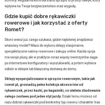
ochrony. Regularna kontrola stanu sprzętu to prosty nawyk, który
wpływa na Twoje bezpieczeństwo oraz wygodę.
Gdzie kupić dobre rękawiczki
rowerowe i jak korzystać z oferty
Romet?
Skoro wiesz już, czego szukasz, gdzie najłatwiej znajdziesz
właściwy model? Masz do wyboru sklepy stacjonarne,
specjalistyczne salony rowerowe i zakupy online. Każda opcja
ma swoje plusy, ale w praktyce coraz więcej rowerzystów sięga
po internetowe konfiguratory i wyszukiwarki, a potem wybiera
odbiór w sklepie lub klasyczną dostawę do domu.
Sklepy wyspecjalizowane w sprzęcie rowerowym, takie jak
romet.pl, gromadzą pełne kolekcje akcesoriów od
rękawiczek, przez kaski, po bagażniki, co ułatwia zbudowanie
całego zestawu pod jeden styl jazdy.
Dzięki temu możesz od
razu dobrać rękawiczki pod konkretny typ roweru i charakter tras