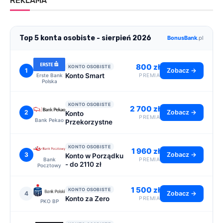
REKLAMA
Top 5 konta osobiste - sierpień 2026
BonusBank
.pl
800 zł
KONTO OSOBISTE
1
Zobacz →
Konto Smart
Erste Bank
PREMIA
Polska
KONTO OSOBISTE
2 700 zł
2
Zobacz →
Konto
PREMIA
Bank Pekao
Przekorzystne
KONTO OSOBISTE
1 960 zł
3
Zobacz →
Konto w Porządku
Bank
PREMIA
- do 2110 zł
Pocztowy
1 500 zł
KONTO OSOBISTE
4
Zobacz →
Konto za Zero
PREMIA
PKO BP