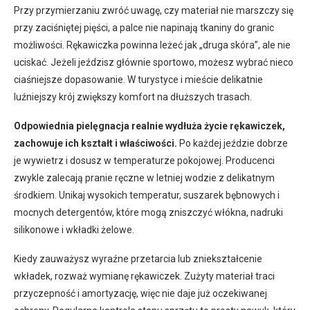
Przy przymierzaniu zwróć uwagę, czy materiał nie marszczy się
przy zaciśniętej pięści, a palce nie napinają tkaniny do granic
możliwości. Rękawiczka powinna leżeć jak „druga skóra”, ale nie
uciskać. Jeżeli jeździsz głównie sportowo, możesz wybrać nieco
ciaśniejsze dopasowanie. W turystyce i mieście delikatnie
luźniejszy krój zwiększy komfort na dłuższych trasach.
Odpowiednia pielęgnacja realnie wydłuża życie rękawiczek,
zachowuje ich kształt i właściwości.
Po każdej jeździe dobrze
je wywietrz i dosusz w temperaturze pokojowej. Producenci
zwykle zalecają pranie ręczne w letniej wodzie z delikatnym
środkiem. Unikaj wysokich temperatur, suszarek bębnowych i
mocnych detergentów, które mogą zniszczyć włókna, nadruki
silikonowe i wkładki żelowe.
Kiedy zauważysz wyraźne przetarcia lub zniekształcenie
wkładek, rozważ wymianę rękawiczek. Zużyty materiał traci
przyczepność i amortyzację, więc nie daje już oczekiwanej