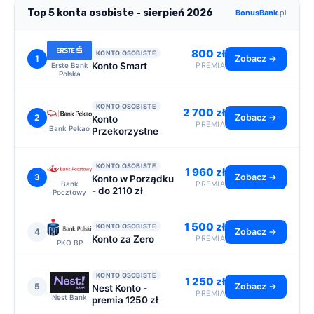
Top 5 konta osobiste - sierpień 2026
BonusBank
.pl
800 zł
KONTO OSOBISTE
1
Zobacz →
Konto Smart
Erste Bank
PREMIA
Polska
KONTO OSOBISTE
2 700 zł
2
Zobacz →
Konto
PREMIA
Bank Pekao
Przekorzystne
KONTO OSOBISTE
1 960 zł
3
Zobacz →
Konto w Porządku
Bank
PREMIA
- do 2110 zł
Pocztowy
1 500 zł
KONTO OSOBISTE
4
Zobacz →
Konto za Zero
PREMIA
PKO BP
KONTO OSOBISTE
1 250 zł
5
Zobacz →
Nest Konto -
PREMIA
Nest Bank
premia 1250 zł