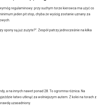
wymóg regulaminowy: przy suchym torze kierowca ma użyć co
inimum jeden pit stop, chyba że wyścig zostanie uznany za
zowych.
zy opony są już zużyte?”. Zespół patrzy jednocześnie na kilka
undy, a na innych nawet ponad 28. To ogromna różnica. Na
jeździe łatwo utknąć za wolniejszym autem. Z kolei na torach z
naprawdę uzasadniony.