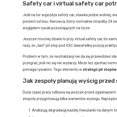
Safety car i virtual safety car po
Jeśli na tor wyjeżdża safety car, stawka jedzie wolniej,
prezent od losu. Kierowca, który normalnie straciłby 24 s
względem rywali pozostających na torze.
Jeszcze mocniej działa to przy virtual safety car, bo samo
razy, że „tani” pit stop pod VSC dawał kilka pozycji prakt
Problem w tym, że neutralizacji nie da się przewidzieć ide
przegrać, jeśli nic się nie wydarzy. Może też zjechać norm
pomaga rywalom. Tego elementu w
strategii pit stopów
Jak zespoły planują wyścig przed
Duża część pracy odbywa się jeszcze przed zgaśnięciem ś
zespoły przygotowują kilka wariantów wyścigu. Najczęście
Analizują degradację każdej mieszanki na danym to