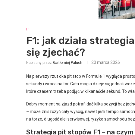
F1
F1: jak działa strategi
się zjechać?
20 marca 2026
Napisany przez
Bartłomiej Paluch
Na pierwszy rzut oka pit stop w Formule 1 wygląda prost
sekundy i wraca na tor. Cała magia dzieje się jednak wcze
które czasem trzeba podjąć w kilkanaście sekund. To wła
Dobry moment na zjazd potrafi dać kilka pozycji bez jed
– może zniszczyć cały wyścig, nawet jeśli tempo samocho
na torze, długość alei serwisowej, ryzyko samochodu bezp
Strategia pit stopów F1 – na czy