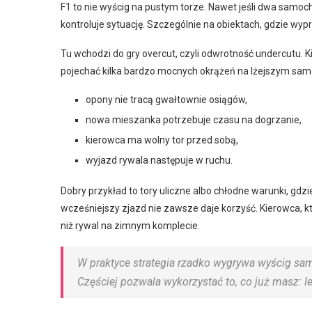
F1 to nie wyścig na pustym torze. Nawet jeśli dwa samo
kontroluje sytuację. Szczególnie na obiektach, gdzie wypr
Tu wchodzi do gry overcut, czyli odwrotność undercutu. Kie
pojechać kilka bardzo mocnych okrążeń na lżejszym samo
opony nie tracą gwałtownie osiągów,
nowa mieszanka potrzebuje czasu na dogrzanie,
kierowca ma wolny tor przed sobą,
wyjazd rywala następuje w ruchu.
Dobry przykład to tory uliczne albo chłodne warunki, gdz
wcześniejszy zjazd nie zawsze daje korzyść. Kierowca, k
niż rywal na zimnym komplecie.
W praktyce strategia rzadko wygrywa wyścig sam
Częściej pozwala wykorzystać to, co już masz: le