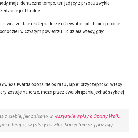
chody mają identyczne tempo, ten jadący z przodu zwykle
zedzanie jest trudne.
rowca zostaje dłużej na torze niż rywal po pit stopie i próbuje
chodzie i w czystym powietrzu. To działa wtedy, gdy:
ie świeża twarda opona nie od razu „łapie” przyczepność. Wtedy
tóry zostaje na torze, może przez dwa okrążenia jechać szybciej
a z siebie, jak opisano w
wszystkie wpisy o Sporty Walki
.
psze tempo, czystszy tor albo korzystniejszą pozycję.