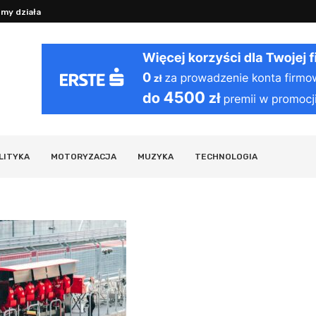
y działania organizmu i ciekawostki...
Jak działa VPN: bezpieczeństwo i pryw
LITYKA
MOTORYZACJA
MUZYKA
TECHNOLOGIA