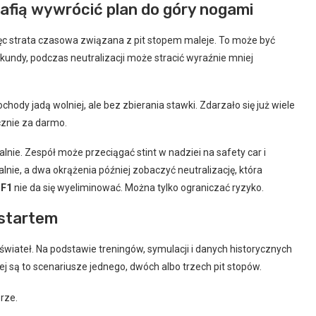
trafią wywrócić plan do góry nogami
 więc strata czasowa związana z pit stopem maleje. To może być
ekundy, podczas neutralizacji może stracić wyraźnie mniej
chody jadą wolniej, ale bez zbierania stawki. Zdarzało się już wiele
ycznie za darmo.
alnie. Zespół może przeciągać stint w nadziei na safety car i
alnie, a dwa okrążenia później zobaczyć neutralizację, która
 F1
nie da się wyeliminować. Można tylko ograniczać ryzyko.
 startem
wiateł. Na podstawie treningów, symulacji i danych historycznych
j są to scenariusze jednego, dwóch albo trzech pit stopów.
rze.