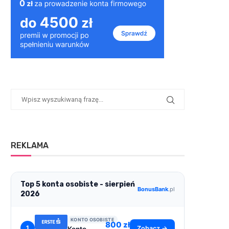
REKLAMA
Top 5 konta osobiste - sierpień
BonusBank
.pl
2026
KONTO OSOBISTE
800 zł
1
Zobacz →