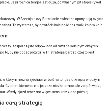
ecie. Jeśli różnica tempa jest duża, po własnym pit stopie rywal
skuteczny. W Bahrajnie czy Barcelonie świeższe opony dają często
stintu. To wystarcza, by odwrócić kolejność bez walki koło w koło.
utem
pierwszy, zespół często odpowiada od razu na kolejnym okrążeniu.
po to, by nie oddać pozycji. W F1 strategia bardzo często jest
eń, w którym można zjechać i wrócić na tor bez utknięcia w dużym
ala. Czasem kierowca ma jeszcze niezłe tempo, ale zespół widzi,
aut. Wtedy zjazd teraz ma więcej sensu niż zjazd później.
ia całą strategię