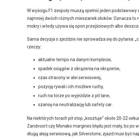
W wyścigu F1 zespoły muszą spełnić jeden podstawowy 
najmniej dwóch różnych mieszanek slicków. Oznacza to m
mokry i wtedy używa się opon przejściowych albo deszc
Sama decyzja o zjeździe nie sprowadza się do pytania: „c
rzeczy:
aktualne tempo na danym komplecie,
spadek osiągów z okrążenia na okrążenie,
czas stracony w alei serwisowej,
pozycję rywali i ich możliwe ruchy,
ruch na torze po wyjeździe z pit lane,
szansę na neutralizację lub safety car.
Na niektórych torach pit stop „kosztuje” około 20-22 sek
Zandvoort czy Monako margines błędu jest mały, bo po wy
długą aleją serwisową, jak Silverstone, zjazd musi być 