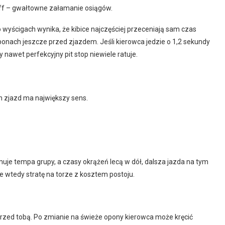
liff – gwałtowne załamanie osiągów.
 wyścigach wynika, że kibice najczęściej przeceniają sam czas
” oponach jeszcze przed zjazdem. Jeśli kierowca jedzie o 1,2 sekundy
 nawet perfekcyjny pit stop niewiele ratuje.
ch zjazd ma największy sens.
muje tempa grupy, a czasy okrążeń lecą w dół, dalsza jazda na tym
e wtedy stratę na torze z kosztem postoju.
 przed tobą. Po zmianie na świeże opony kierowca może kręcić