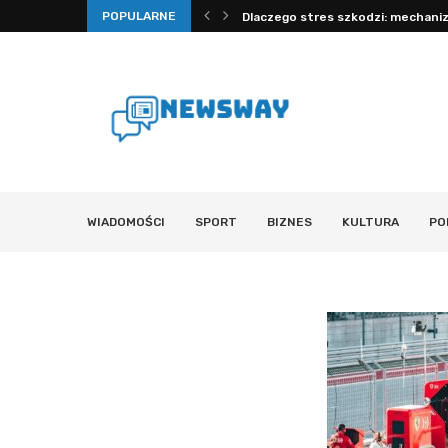
POPULARNE
rawdzone porady na sen, nawodnienie...
Dlaczego stres szkodzi: mechanizm
WIADOMOŚCI
SPORT
BIZNES
KULTURA
PO