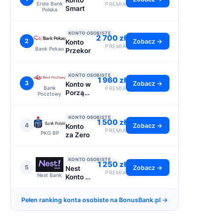
Konto
Erste Bank
PREMIA
Smart
Polska
KONTO OSOBISTE
2 700 zł
2
Zobacz →
Konto
PREMIA
Bank Pekao
Przekorzystne
KONTO OSOBISTE
1 960 zł
3
Zobacz →
Konto w
Bank
PREMIA
Porządku
Pocztowy
- do
2110 zł
KONTO OSOBISTE
1 500 zł
4
Zobacz →
Konto
PREMIA
PKO BP
za Zero
KONTO OSOBISTE
1 250 zł
5
Zobacz →
Nest
PREMIA
Nest Bank
Konto -
premia
1250 zł
Pełen ranking konta osobiste na BonusBank.pl →