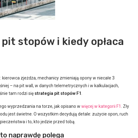
a pit stopów i kiedy opłaca
o: kierowca zjeżdża, mechanicy zmieniają opony w niecałe 3
śniej – na pit wall, w danych telemetrycznych i w kalkulacjach,
śnie tam rodzi się
strategia pit stopów F1
.
nego wyprzedzania na torze, jak opisano w
więcej w kategorii F1
. Zły
du jest świetne. O wszystkim decydują detale: zużycie opon, ruch
ieczeństwa i to, kto jedzie przed tobą.
m to naprawdę polega