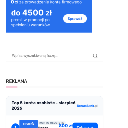
REKLAMA
Top 5 konta osobiste - sierpień
BonusBank
.pl
2026
KONTO OSOBISTE
800 zł
1
Zobacz →