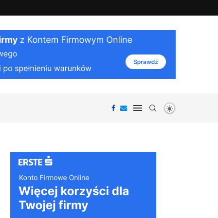
iałania organizmu i ciekawostki...
Jak działa VPN: bezpieczeństwo i prywatnoś