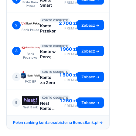
Konto
Erste Bank
PREMIA
Smart
Polska
KONTO OSOBISTE
2 700 zł
2
Zobacz →
Konto
PREMIA
Bank Pekao
Przekorzystne
KONTO OSOBISTE
1 960 zł
3
Zobacz →
Konto w
Bank
PREMIA
Porządku
Pocztowy
- do
2110 zł
KONTO OSOBISTE
1 500 zł
4
Zobacz →
Konto
PREMIA
PKO BP
za Zero
KONTO OSOBISTE
1 250 zł
5
Zobacz →
Nest
PREMIA
Nest Bank
Konto -
premia
1250 zł
Pełen ranking konta osobiste na BonusBank.pl →