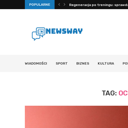
POPULARNE
 mechanizmy, fizjologia i...
Regeneracja po treningu: sprawdz
WIADOMOŚCI
SPORT
BIZNES
KULTURA
PO
TAG:
OC