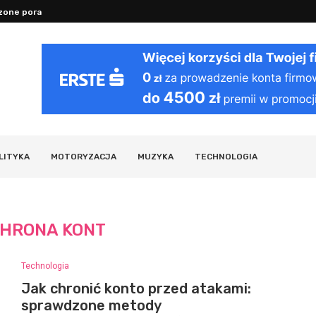
one porady na sen, nawodnienie...
Dlaczego stres szkodzi: mechanizmy dz
LITYKA
MOTORYZACJA
MUZYKA
TECHNOLOGIA
HRONA KONT
Technologia
Jak chronić konto przed atakami:
sprawdzone metody