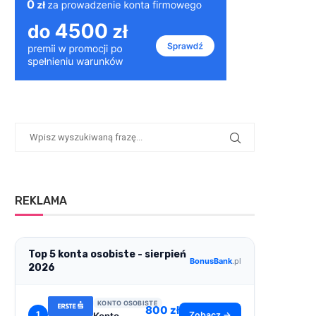
REKLAMA
Top 5 konta osobiste - sierpień
BonusBank
.pl
2026
KONTO OSOBISTE
800 zł
1
Zobacz →