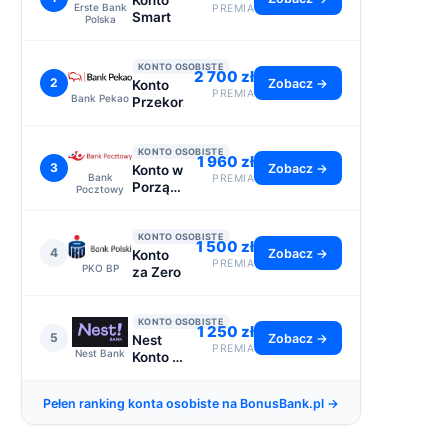
Konto
Erste Bank
PREMIA
Smart
Polska
KONTO OSOBISTE
2 700 zł
2
Zobacz →
Konto
PREMIA
Bank Pekao
Przekorzystne
KONTO OSOBISTE
1 960 zł
3
Zobacz →
Konto w
Bank
PREMIA
Porządku
Pocztowy
- do
2110 zł
KONTO OSOBISTE
1 500 zł
4
Zobacz →
Konto
PREMIA
PKO BP
za Zero
KONTO OSOBISTE
1 250 zł
5
Zobacz →
Nest
PREMIA
Nest Bank
Konto -
premia
1250 zł
Pełen ranking konta osobiste na BonusBank.pl →