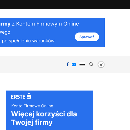
iałania organizmu i ciekawostki...
Jak działa VPN: bezpieczeństwo i prywatnoś