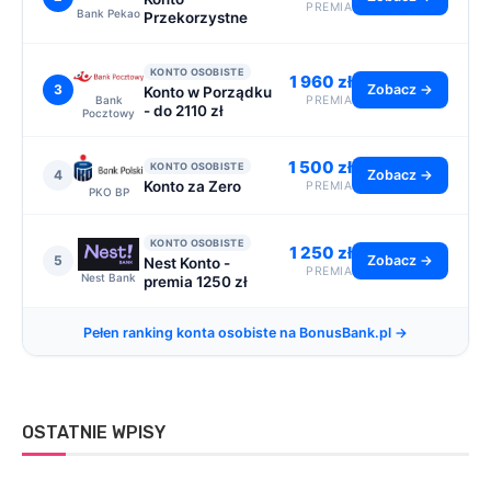
PREMIA
Bank Pekao
Przekorzystne
KONTO OSOBISTE
1 960 zł
3
Zobacz →
Konto w Porządku
Bank
PREMIA
- do 2110 zł
Pocztowy
1 500 zł
KONTO OSOBISTE
4
Zobacz →
Konto za Zero
PREMIA
PKO BP
KONTO OSOBISTE
1 250 zł
5
Zobacz →
Nest Konto -
PREMIA
Nest Bank
premia 1250 zł
Pełen ranking konta osobiste na BonusBank.pl →
OSTATNIE WPISY