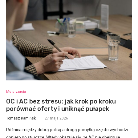
Motoryzacja
OC i AC bez stresu: jak krok po kroku
porównać oferty i uniknąć pułapek
Tomasz Kamiński
27 maja 2026
Różnica między dobrą polisą a drogą pomyłką często wychodzi
dopiero po stłuczce. Wtedy okazuje się, że AC nie obejmuje