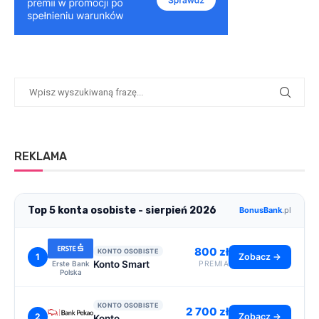
REKLAMA
Top 5 konta osobiste - sierpień 2026
BonusBank
.pl
800 zł
KONTO OSOBISTE
1
Zobacz →
Konto Smart
Erste Bank
PREMIA
Polska
KONTO OSOBISTE
2 700 zł
2
Zobacz →
Konto