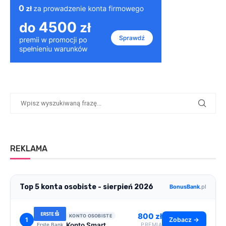
REKLAMA
Top 5 konta osobiste - sierpień 2026
BonusBank
.pl
800 zł
KONTO OSOBISTE
1
Zobacz →
Konto Smart
Erste Bank
PREMIA