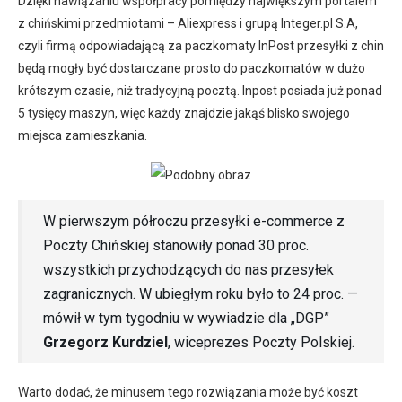
Dzięki nawiązaniu współpracy pomiędzy największym portalem
z chińskimi przedmiotami – Aliexpress i grupą Integer.pl S.A,
czyli firmą odpowiadającą za paczkomaty InPost przesyłki z chin
będą mogły być dostarczane prosto do paczkomatów w dużo
krótszym czasie, niż tradycyjną pocztą. Inpost posiada już ponad
5 tysięcy maszyn, więc każdy znajdzie jakąś blisko swojego
miejsca zamieszkania.
W pierwszym półroczu przesyłki e-commerce z
Poczty Chińskiej stanowiły ponad 30 proc.
wszystkich przychodzących do nas przesyłek
zagranicznych. W ubiegłym roku było to 24 proc. —
mówił w tym tygodniu w wywiadzie dla „DGP”
Grzegorz Kurdziel
, wiceprezes Poczty Polskiej.
Warto dodać, że minusem tego rozwiązania może być koszt