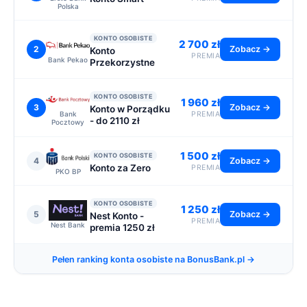
Polska
KONTO OSOBISTE
2 700 zł
2
Zobacz →
Konto
PREMIA
Bank Pekao
Przekorzystne
KONTO OSOBISTE
1 960 zł
3
Zobacz →
Konto w Porządku
Bank
PREMIA
- do 2110 zł
Pocztowy
1 500 zł
KONTO OSOBISTE
4
Zobacz →
Konto za Zero
PREMIA
PKO BP
KONTO OSOBISTE
1 250 zł
5
Zobacz →
Nest Konto -
PREMIA
Nest Bank
premia 1250 zł
Pełen ranking konta osobiste na BonusBank.pl →