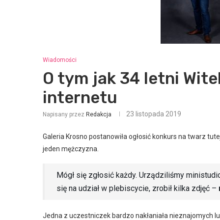
Wiadomości
O tym jak 34 letni Wit
internetu
23 listopada 2019
Napisany przez
Redakcja
Galeria Krosno postanowiła ogłosić konkurs na twarz tutej
jeden mężczyzna.
Mógł się zgłosić każdy. Urządziliśmy ministud
się na udział w plebiscycie, zrobił kilka zdjęć –
Jedna z uczestniczek bardzo nakłaniała nieznajomych lud