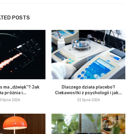
ATED POSTS
s ma „dźwięk”? Jak
Dlaczego działa placebo?
ła próżnia i...
Ciekawostki z psychologii i jak...
9 lipca 2026
22 lipca 2026