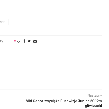
OSNO
zy
0
Następny
?
Viki Gabor zwycięża Eurowizję Junior 2019 w
gliwicach!