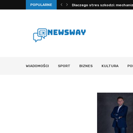
POPULARNE
rawdzone porady na sen, nawodnienie...
Dlaczego stres szkodzi: mechanizm
WIADOMOŚCI
SPORT
BIZNES
KULTURA
PO