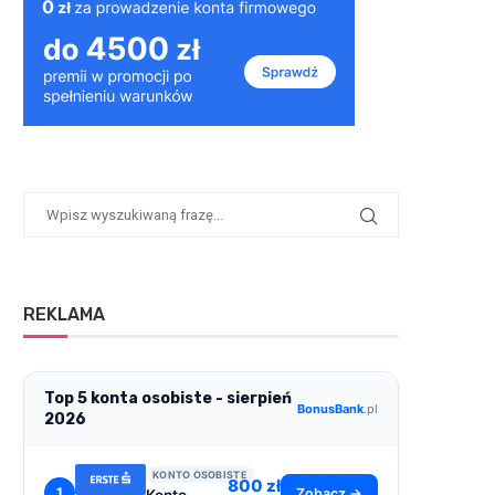
REKLAMA
Top 5 konta osobiste - sierpień
BonusBank
.pl
2026
KONTO OSOBISTE
800 zł
1
Zobacz →