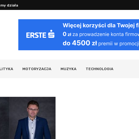
y działania organizmu i ciekawostki...
Jak działa VPN: bezpieczeństwo i pryw
LITYKA
MOTORYZACJA
MUZYKA
TECHNOLOGIA