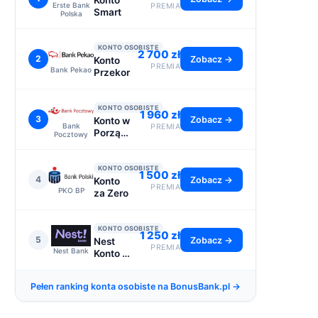
Konto
Erste Bank
PREMIA
Smart
Polska
KONTO OSOBISTE
2 700 zł
2
Zobacz →
Konto
PREMIA
Bank Pekao
Przekorzystne
KONTO OSOBISTE
1 960 zł
3
Zobacz →
Konto w
Bank
PREMIA
Porządku
Pocztowy
- do
2110 zł
KONTO OSOBISTE
1 500 zł
4
Zobacz →
Konto
PREMIA
PKO BP
za Zero
KONTO OSOBISTE
1 250 zł
5
Zobacz →
Nest
PREMIA
Nest Bank
Konto -
premia
1250 zł
Pełen ranking konta osobiste na BonusBank.pl →