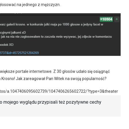
y głosować na jednego z mężczyzn.
większe portale internetowe. Z 30 głosów udało się osiągnąć
 ma Krosno! Jak zareagował Pan Witek na swoją popularność?
otos/a.1047406095602739/1047406265602722/?type=3&theater
do mojego wyglądu przypisali też pozytywne cechy