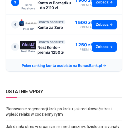
1 960 zł
3
Zobacz →
Konto w Porządku
Bank
PREMIA
- do 2110 zł
Pocztowy
1 500 zł
KONTO OSOBISTE
4
Zobacz →
Konto za Zero
PREMIA
PKO BP
KONTO OSOBISTE
1 250 zł
5
Zobacz →
Nest Konto -
PREMIA
Nest Bank
premia 1250 zł
Pełen ranking konta osobiste na BonusBank.pl →
OSTATNIE WPISY
Planowanie regeneracji krok po kroku: jak redukować stres i
wpleść relaks w codzienny rytm
Jak działa stres w organizmie: mechanizmy, fizjologia i sygnały