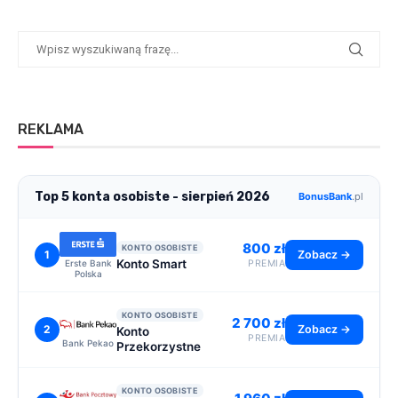
REKLAMA
Top 5 konta osobiste - sierpień 2026
BonusBank
.pl
800 zł
KONTO OSOBISTE
1
Zobacz →
Konto Smart
Erste Bank
PREMIA
Polska
KONTO OSOBISTE
2 700 zł
2
Zobacz →
Konto
PREMIA
Bank Pekao
Przekorzystne
KONTO OSOBISTE