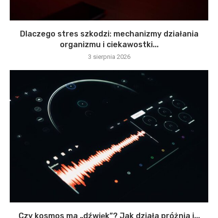
Dlaczego stres szkodzi: mechanizmy działania
organizmu i ciekawostki...
3 sierpnia 2026
Czy kosmos ma „dźwięk”? Jak działa próżnia i...