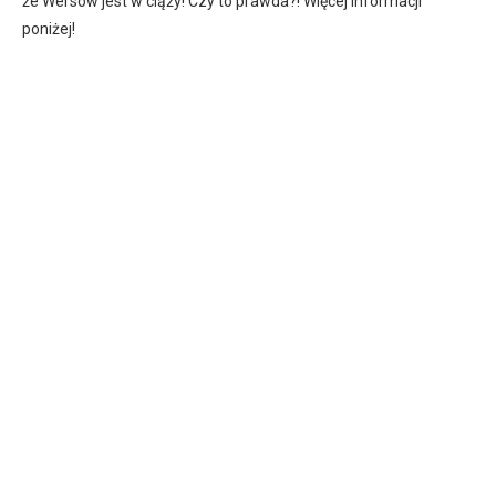
że Wersow jest w ciąży! Czy to prawda?! Więcej informacji
poniżej!