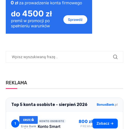
REKLAMA
Top 5 konta osobiste - sierpień 2026
BonusBank
.pl
800 zł
KONTO OSOBISTE
1
Zobacz →
Konto Smart
Erste Bank
PREMIA