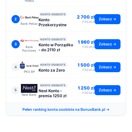
Polska
KONTO OSOBISTE
2 700 zł
2
Zobacz →
Konto
PREMIA
Bank Pekao
Przekorzystne
KONTO OSOBISTE
1 960 zł
3
Zobacz →
Konto w Porządku
Bank
PREMIA
- do 2110 zł
Pocztowy
1 500 zł
KONTO OSOBISTE
4
Zobacz →
Konto za Zero
PREMIA
PKO BP
KONTO OSOBISTE
1 250 zł
5
Zobacz →
Nest Konto -
PREMIA
Nest Bank
premia 1250 zł
Pełen ranking konta osobiste na BonusBank.pl →