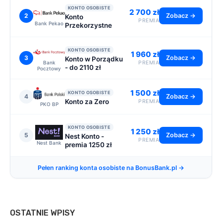
KONTO OSOBISTE
2 700 zł
2
Zobacz →
Konto
PREMIA
Bank Pekao
Przekorzystne
KONTO OSOBISTE
1 960 zł
3
Zobacz →
Konto w Porządku
Bank
PREMIA
- do 2110 zł
Pocztowy
1 500 zł
KONTO OSOBISTE
4
Zobacz →
Konto za Zero
PREMIA
PKO BP
KONTO OSOBISTE
1 250 zł
5
Zobacz →
Nest Konto -
PREMIA
Nest Bank
premia 1250 zł
Pełen ranking konta osobiste na BonusBank.pl →
OSTATNIE WPISY