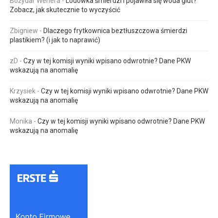
Bożydar Wenera
-
Lodówka śmierdzi i pojawiła się woda glut?
Zobacz, jak skutecznie to wyczyścić
Zbigniew
-
Dlaczego frytkownica beztłuszczowa śmierdzi
plastikiem? (i jak to naprawić)
zD
-
Czy w tej komisji wyniki wpisano odwrotnie? Dane PKW
wskazują na anomalię
Krzysiek
-
Czy w tej komisji wyniki wpisano odwrotnie? Dane PKW
wskazują na anomalię
Monika
-
Czy w tej komisji wyniki wpisano odwrotnie? Dane PKW
wskazują na anomalię