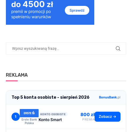
REKLAMA
Top 5 konta osobiste - sierpień 2026
BonusBank
.pl
800 zł
KONTO OSOBISTE
1
Zobacz →
Konto Smart
Erste Bank
PREMIA
Polska