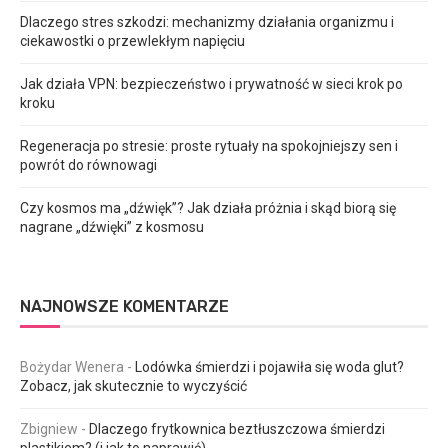
Dlaczego stres szkodzi: mechanizmy działania organizmu i
ciekawostki o przewlekłym napięciu
Jak działa VPN: bezpieczeństwo i prywatność w sieci krok po
kroku
Regeneracja po stresie: proste rytuały na spokojniejszy sen i
powrót do równowagi
Czy kosmos ma „dźwięk”? Jak działa próżnia i skąd biorą się
nagrane „dźwięki” z kosmosu
NAJNOWSZE KOMENTARZE
Bożydar Wenera
-
Lodówka śmierdzi i pojawiła się woda glut?
Zobacz, jak skutecznie to wyczyścić
Zbigniew
-
Dlaczego frytkownica beztłuszczowa śmierdzi
plastikiem? (i jak to naprawić)