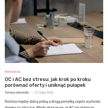
Motoryzacja
OC i AC bez stresu: jak krok po kroku
porównać oferty i uniknąć pułapek
Tomasz Kamiński
27 maja 2026
Różnica między dobrą polisą a drogą pomyłką często wychodzi
dopiero po stłuczce. Wtedy okazuje się, że AC nie obejmuje