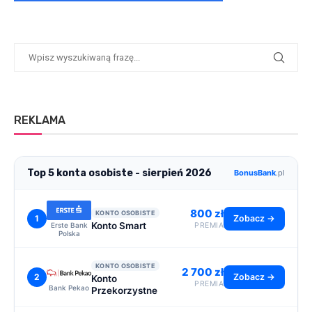
REKLAMA
Top 5 konta osobiste - sierpień 2026
BonusBank
.pl
800 zł
KONTO OSOBISTE
1
Zobacz →
Konto Smart
Erste Bank
PREMIA
Polska
KONTO OSOBISTE
2 700 zł
2
Zobacz →
Konto
PREMIA
Bank Pekao
Przekorzystne