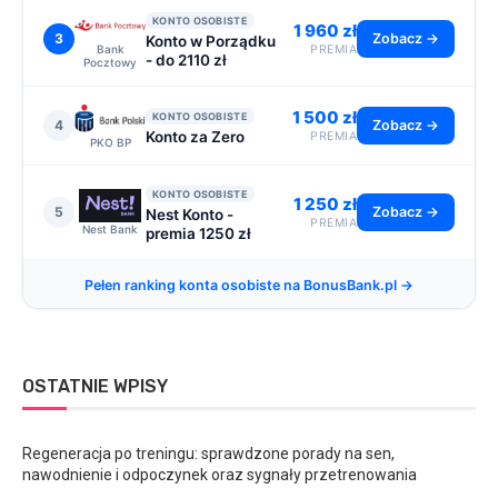
KONTO OSOBISTE
1 960 zł
3
Zobacz →
Konto w Porządku
Bank
PREMIA
- do 2110 zł
Pocztowy
1 500 zł
KONTO OSOBISTE
4
Zobacz →
Konto za Zero
PREMIA
PKO BP
KONTO OSOBISTE
1 250 zł
5
Zobacz →
Nest Konto -
PREMIA
Nest Bank
premia 1250 zł
Pełen ranking konta osobiste na BonusBank.pl →
OSTATNIE WPISY
Regeneracja po treningu: sprawdzone porady na sen,
nawodnienie i odpoczynek oraz sygnały przetrenowania