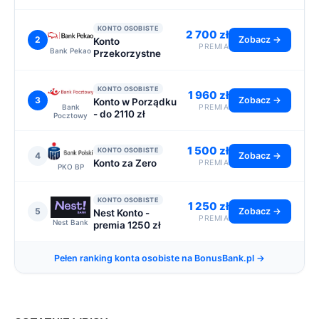
KONTO OSOBISTE
2 700 zł
2
Zobacz →
Konto
PREMIA
Bank Pekao
Przekorzystne
KONTO OSOBISTE
1 960 zł
3
Zobacz →
Konto w Porządku
Bank
PREMIA
- do 2110 zł
Pocztowy
1 500 zł
KONTO OSOBISTE
4
Zobacz →
Konto za Zero
PREMIA
PKO BP
KONTO OSOBISTE
1 250 zł
5
Zobacz →
Nest Konto -
PREMIA
Nest Bank
premia 1250 zł
Pełen ranking konta osobiste na BonusBank.pl →