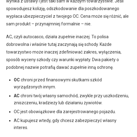
wynika z ustawy i jest taki sam w każdym towarzystwie. Jeśli
spowodujesz kolizję, odszkodowanie dla poszkodowanego
wypłaca ubezpieczyciel z twojego OC. Cena może się różnić, ale
sam produkt – przynajmniej formalnie – nie.
AC, czyli autocasco, działa zupełnie inaczej. To polisa
dobrowolna i właśnie tutaj zaczynają się schody. Każde
towarzystwo może inaczej zdefiniować zakres, wyłączenia,
sposób wyceny szkody czy warunki wypłaty. Dwa pakiety o
podobnej nazwie potrafią dawać zupełnie inną ochronę.
OC
chroni przed finansowymi skutkami szkód
wyrządzonych innym.
AC
chroni twój własny samochód, zwykle przy uszkodzeniu,
zniszczeniu, kradzieży lub działaniu żywiołów.
OC jest obowiązkowe dla zarejestrowanego pojazdu.
AC kupujesz wtedy, gdy chcesz zabezpieczyć własny
interes.