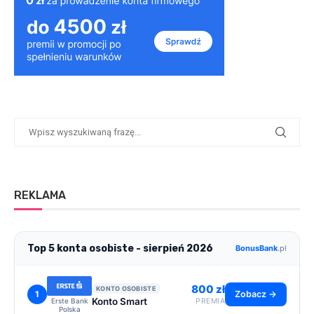
REKLAMA
Top 5 konta osobiste - sierpień 2026
BonusBank
.pl
800 zł
KONTO OSOBISTE
1
Zobacz →
Konto Smart
Erste Bank
PREMIA
Polska