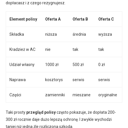
dopłacasz i z czego rezygnujesz.
Element polisy
Oferta A
Oferta B
Oferta C
Składka
niższa
średnia
wyższa
Kradzież w AC
nie
tak
tak
Udział własny
1000 zł
500 zł
0 zł
Naprawa
kosztorys
serwis
serwis
Części
zamienniki
mieszane
oryginalne
Taki prosty
przegląd polisy
często pokazuje, że dopłata 200-
300 zł rocznie daje dużo lepszą ochronę. I zwykle wychodzi
taniej niż jedna źle rozliczona szkoda.