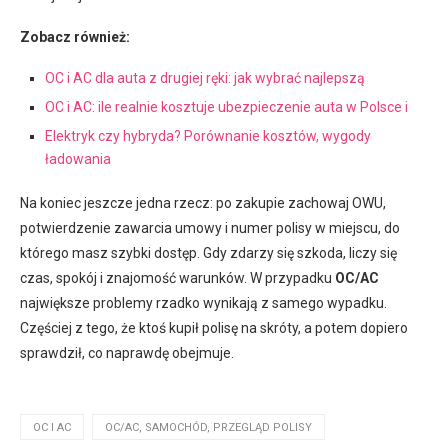
Zobacz również:
OC i AC dla auta z drugiej ręki: jak wybrać najlepszą
OC i AC: ile realnie kosztuje ubezpieczenie auta w Polsce i
Elektryk czy hybryda? Porównanie kosztów, wygody
ładowania
Na koniec jeszcze jedna rzecz: po zakupie zachowaj OWU,
potwierdzenie zawarcia umowy i numer polisy w miejscu, do
którego masz szybki dostęp. Gdy zdarzy się szkoda, liczy się
czas, spokój i znajomość warunków. W przypadku
OC/AC
największe problemy rzadko wynikają z samego wypadku.
Częściej z tego, że ktoś kupił polisę na skróty, a potem dopiero
sprawdził, co naprawdę obejmuje.
OC I AC
OC/AC, SAMOCHÓD, PRZEGLĄD POLISY