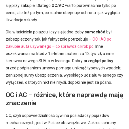
się przy zakupie. Dlatego
OC/AC
warto porównać nie tylko po
cenie, ale też po tym, co realnie obejmuje ochrona i jak wygląda
likwidacja szkody.
Dla właściciela pojazdu liczy się jedno: żeby
samochód
był
zabezpieczony tak, jak faktycznie potrzebuje –
OC i AC po
zakupie auta używanego – co sprawdzić krok po
. Inne
oczekiwania ma ktoś z 15-letnim autem za 12 tys. zł, a inne
kierowca nowego SUV-a w leasingu. Dobry
przegląd polisy
przed podpisaniem umowy pomaga uniknąć typowych wpadek:
zaniżonej sumy ubezpieczenia, wysokiego udziału własnego czy
wyłączeń, o których nikt nie myśli, dopóki nie jest za późno.
OC i AC – różnice, które naprawdę mają
znaczenie
OC, czyli odpowiedzialność cywilna posiadaczy pojazdów
mechanicznych, jest w Polsce obowiązkowe. Zakres ochrony