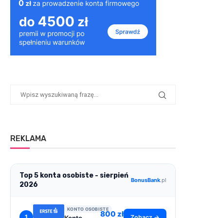
REKLAMA
Top 5 konta osobiste - sierpień
BonusBank
.pl
2026
KONTO OSOBISTE
800 zł
1
Zobacz →