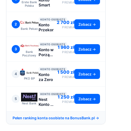
Konto
Erste Bank
PREMIA
Smart
Polska
KONTO OSOBISTE
2 700 zł
2
Zobacz →
Konto
PREMIA
Bank Pekao
Przekorzystne
KONTO OSOBISTE
1 960 zł
3
Zobacz →
Konto w
Bank
PREMIA
Porządku
Pocztowy
- do
2110 zł
KONTO OSOBISTE
1 500 zł
4
Zobacz →
Konto
PREMIA
PKO BP
za Zero
KONTO OSOBISTE
1 250 zł
5
Zobacz →
Nest
PREMIA
Nest Bank
Konto -
premia
1250 zł
Pełen ranking konta osobiste na BonusBank.pl →