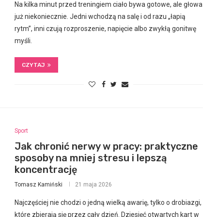
Na kilka minut przed treningiem ciało bywa gotowe, ale głowa
już niekoniecznie. Jedni wchodzą na salę i od razu „łapią
rytm”, inni czują rozproszenie, napięcie albo zwykłą gonitwę
myśli.
CZYTAJ
Sport
Jak chronić nerwy w pracy: praktyczne
sposoby na mniej stresu i lepszą
koncentrację
Tomasz Kamiński
21 maja 2026
Najczęściej nie chodzi o jedną wielką awarię, tylko o drobiazgi,
które zbierają się przez cały dzień. Dziesięć otwartych kart w