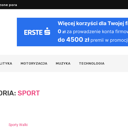
Jak działa VPN: bezpieczeństwo i pryw
y działania organizmu i ciekawostki...
LITYKA
MOTORYZACJA
MUZYKA
TECHNOLOGIA
ORIA:
SPORT
Sporty Walki