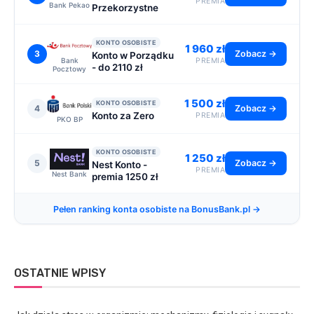
PREMIA
Bank Pekao
Przekorzystne
KONTO OSOBISTE
1 960 zł
3
Zobacz →
Konto w Porządku
Bank
PREMIA
- do 2110 zł
Pocztowy
1 500 zł
KONTO OSOBISTE
4
Zobacz →
Konto za Zero
PREMIA
PKO BP
KONTO OSOBISTE
1 250 zł
5
Zobacz →
Nest Konto -
PREMIA
Nest Bank
premia 1250 zł
Pełen ranking konta osobiste na BonusBank.pl →
OSTATNIE WPISY