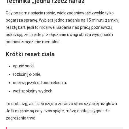
Technika „jedna rzecz naraz”
Gdy poziom napięcia rośnie, wielozadaniowość zwykle tylko
pogarsza sprawę. Wybierz jedno zadanie na 15 minut i zamknij
resztę kart, jeśli to możliwe. Badania nad pracą poznawczą
pokazują, że częste przełączanie uwagi obniża wydajność i
podnosi zmęczenie mentalne.
Krótki reset ciała
opuść barki,
rozluźnij dłonie,
oderwij język od podniebienia,
weź spokojny wydech.
To drobiazg, ale ciało często zdradza stres szybciej niż głowa.
Jeśli mięśnie są cały czas spięte, mózg dostaje sygnał, że
zagrożenie trwa.