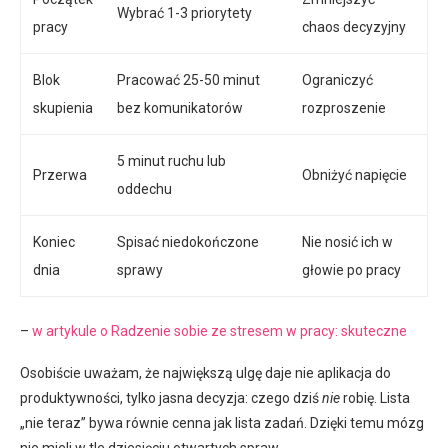
Wybrać 1-3 priorytety
pracy
chaos decyzyjny
Blok
Pracować 25-50 minut
Ograniczyć
skupienia
bez komunikatorów
rozproszenie
5 minut ruchu lub
Przerwa
Obniżyć napięcie
oddechu
Koniec
Spisać niedokończone
Nie nosić ich w
dnia
sprawy
głowie po pracy
–
w artykule o Radzenie sobie ze stresem w pracy: skuteczne
Osobiście uważam, że największą ulgę daje nie aplikacja do
produktywności, tylko jasna decyzja: czego dziś
nie
robię. Lista
„nie teraz” bywa równie cenna jak lista zadań. Dzięki temu mózg
nie mieli w tle dziesięciu otwartych spraw.