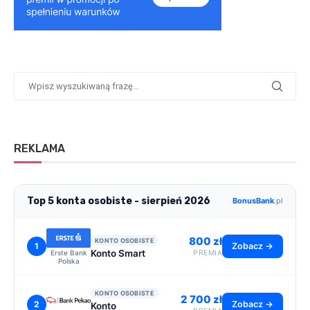
REKLAMA
Top 5 konta osobiste - sierpień 2026
BonusBank
.pl
800 zł
KONTO OSOBISTE
1
Zobacz →
Konto Smart
Erste Bank
PREMIA
Polska
KONTO OSOBISTE
2 700 zł
2
Zobacz →
Konto