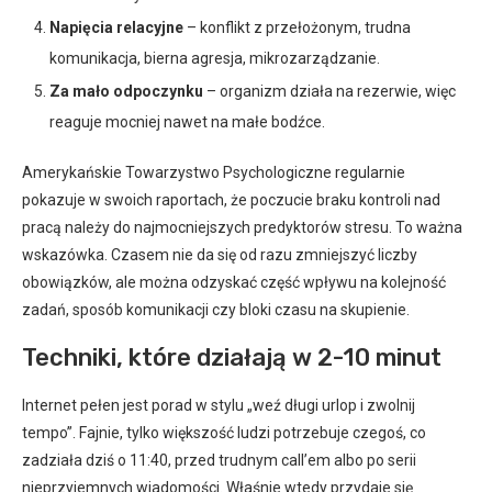
Napięcia relacyjne
– konflikt z przełożonym, trudna
komunikacja, bierna agresja, mikrozarządzanie.
Za mało odpoczynku
– organizm działa na rezerwie, więc
reaguje mocniej nawet na małe bodźce.
Amerykańskie Towarzystwo Psychologiczne regularnie
pokazuje w swoich raportach, że poczucie braku kontroli nad
pracą należy do najmocniejszych predyktorów stresu. To ważna
wskazówka. Czasem nie da się od razu zmniejszyć liczby
obowiązków, ale można odzyskać część wpływu na kolejność
zadań, sposób komunikacji czy bloki czasu na skupienie.
Techniki, które działają w 2-10 minut
Internet pełen jest porad w stylu „weź długi urlop i zwolnij
tempo”. Fajnie, tylko większość ludzi potrzebuje czegoś, co
zadziała dziś o 11:40, przed trudnym call’em albo po serii
nieprzyjemnych wiadomości. Właśnie wtedy przydaje się