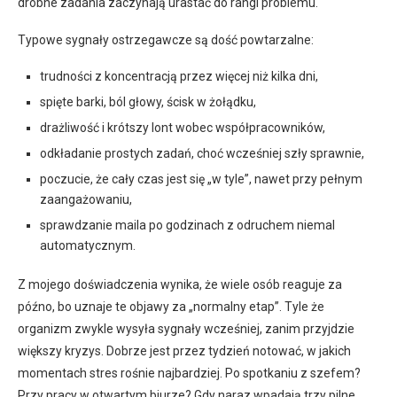
drobne zadania zaczynają urastać do rangi problemu.
Typowe sygnały ostrzegawcze są dość powtarzalne:
trudności z koncentracją przez więcej niż kilka dni,
spięte barki, ból głowy, ścisk w żołądku,
drażliwość i krótszy lont wobec współpracowników,
odkładanie prostych zadań, choć wcześniej szły sprawnie,
poczucie, że cały czas jest się „w tyle”, nawet przy pełnym
zaangażowaniu,
sprawdzanie maila po godzinach z odruchem niemal
automatycznym.
Z mojego doświadczenia wynika, że wiele osób reaguje za
późno, bo uznaje te objawy za „normalny etap”. Tyle że
organizm zwykle wysyła sygnały wcześniej, zanim przyjdzie
większy kryzys. Dobrze jest przez tydzień notować, w jakich
momentach stres rośnie najbardziej. Po spotkaniu z szefem?
Przy pracy w otwartym biurze? Gdy naraz wpadają trzy pilne