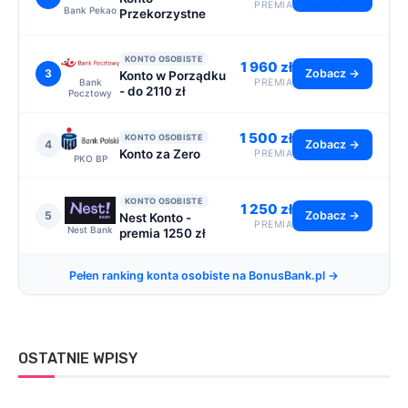
PREMIA
Bank Pekao
Przekorzystne
KONTO OSOBISTE
1 960 zł
3
Zobacz →
Konto w Porządku
Bank
PREMIA
- do 2110 zł
Pocztowy
1 500 zł
KONTO OSOBISTE
4
Zobacz →
Konto za Zero
PREMIA
PKO BP
KONTO OSOBISTE
1 250 zł
5
Zobacz →
Nest Konto -
PREMIA
Nest Bank
premia 1250 zł
Pełen ranking konta osobiste na BonusBank.pl →
OSTATNIE WPISY