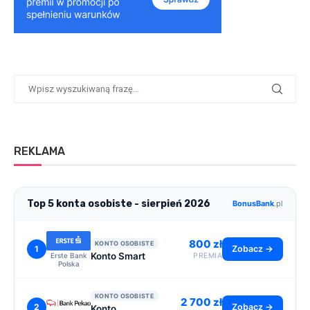
REKLAMA
Top 5 konta osobiste - sierpień 2026
BonusBank
.pl
800 zł
KONTO OSOBISTE
1
Zobacz →
Konto Smart
Erste Bank
PREMIA
Polska
KONTO OSOBISTE
2 700 zł
2
Zobacz →
Konto