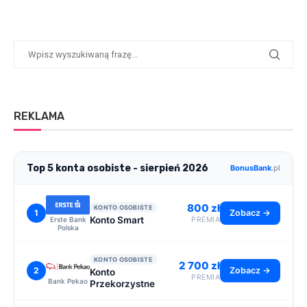
REKLAMA
Top 5 konta osobiste - sierpień 2026
BonusBank
.pl
800 zł
KONTO OSOBISTE
1
Zobacz →
Konto Smart
Erste Bank
PREMIA
Polska
KONTO OSOBISTE
2 700 zł
2
Zobacz →
Konto
PREMIA
Bank Pekao
Przekorzystne