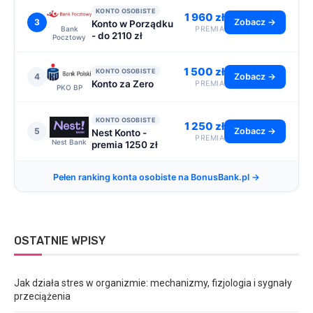
KONTO OSOBISTE
1 960 zł
3
Zobacz →
Konto w Porządku
Bank
PREMIA
- do 2110 zł
Pocztowy
1 500 zł
KONTO OSOBISTE
4
Zobacz →
Konto za Zero
PREMIA
PKO BP
KONTO OSOBISTE
1 250 zł
5
Zobacz →
Nest Konto -
PREMIA
Nest Bank
premia 1250 zł
Pełen ranking konta osobiste na BonusBank.pl →
OSTATNIE WPISY
Jak działa stres w organizmie: mechanizmy, fizjologia i sygnały
przeciążenia