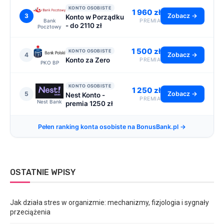
KONTO OSOBISTE
1 960 zł
3
Zobacz →
Konto w Porządku
Bank
PREMIA
- do 2110 zł
Pocztowy
1 500 zł
KONTO OSOBISTE
4
Zobacz →
Konto za Zero
PREMIA
PKO BP
KONTO OSOBISTE
1 250 zł
5
Zobacz →
Nest Konto -
PREMIA
Nest Bank
premia 1250 zł
Pełen ranking konta osobiste na BonusBank.pl →
OSTATNIE WPISY
Jak działa stres w organizmie: mechanizmy, fizjologia i sygnały
przeciążenia