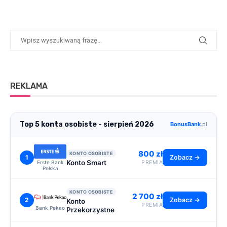
REKLAMA
Top 5 konta osobiste - sierpień 2026
BonusBank
.pl
800 zł
KONTO OSOBISTE
1
Zobacz →
Konto Smart
Erste Bank
PREMIA
Polska
KONTO OSOBISTE
2 700 zł
2
Zobacz →
Konto
PREMIA
Bank Pekao
Przekorzystne